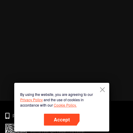
By using the website, you are agreeing to our
Privacy Policy
and the use of cookies in
accordance with our
Cookie Policy.
Phone
Accept
สแกนรหัส QR เพื่อดาวน์โหลด