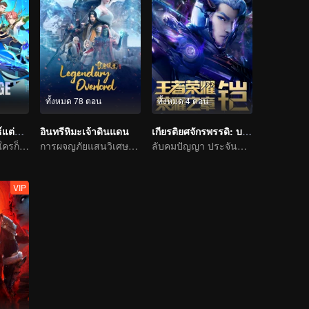
ทั้งหมด 78 ตอน
ทั้งหมด 4 ตอน
อยากเป็นยอดยุทธ์แต่ดันเป็นจอมเวทแทน
อินทรีหิมะเจ้าดินแดน
เกียรติยศจักรพรรดิ: บทแห่งเกียรติยศ ภาคสวรรค์ลิขิต
จอมเวทเป็นกังฟู ใครก็ต้านไม่อยู่
การผจญภัยแสนวิเศษและอุปสรรคของเด็กหนุ่มเริ่มต้นขึ้นอีกครั้ง
ลับคมปัญญา ประจันชะตา
VIP