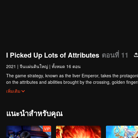
I Picked Up Lots of Attributes
ตอนที่ 11
2021
|
จีนแผ่นดินใหญ่
|
ทั้งหมด 16 ตอน
The game strategy, known as the liver Emperor, takes the protagonis
on the attributes and abilities brought by the crossing, golden fing
powerful enemies along the way and gained countless skills. He first
เพิ่มเติม
Xuanwu Kingdom that came to provoke; then, at the request of the
thus saving the human race from the persecution of the demon rac
แนะนำสำหรับคุณ
VIP