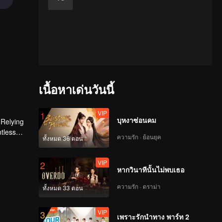
เนื้อหาเด่นวันนี้
VIP
1
บุหงาซ่อนคม
 Relying
ntless
ความรัก · ย้อนยุค
ทั้งหมด 36 ตอน
ed the
n son,
VIP
2
หากวินาทีนั้นไม่พบเธอ
ความรัก · ดราม่า
ทั้งหมด 33 ตอน
VIP
3
เพราะรักนำทาง พาร์ท 2