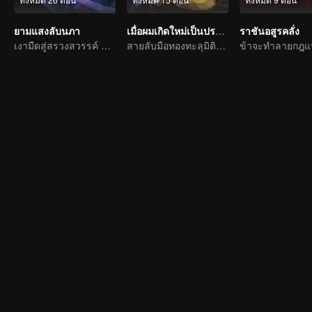
ยามแสงลับนภา
เมื่อผมเกิดใหม่เป็นปรมาจารย์
ราชันอสูรคลั่ง
เงามืดสู่สรวงสวรรค์ แผดเผาวิญญาณพิทักษ์ความดี
สายลับมือทองทะลุมิติตะลุยจิ่วฮวง