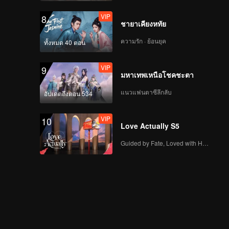
VIP
8
ชายาเคียงหทัย
ความรัก · ย้อนยุค
ทั้งหมด 40 ตอน
VIP
9
มหาเทพเหนือโชคชะตา
แนวแฟนตาซีลึกลับ
อัปเดตถึงตอน 534
VIP
10
Love Actually S5
Guided by Fate, Loved with Heart