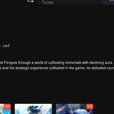
วิ่งเลย!
แชร์
t Fengxia through a world of cultivating immortals with declining aura.
ers and the strategic experience cultivated in the game, he defeated cou
 solved the internal and external troubles of Qianqiu Valley and defeat
 Xuanwu Emperor, he resolved the human crisis and defeated the demo
e, and restored the heaven and earth aura of the Xuanyuan World.
VIP
VIP