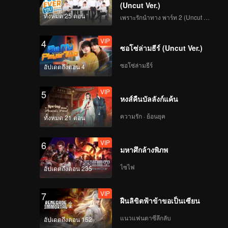
(Uncut Ver.)
ทั้งหมด 25 ตอน
เพราะรักนำทาง พาร์ท 2 (Uncut Ver.)
VIP
4
ซอโซ่ล่ามธีร์ (Uncut Ver.)
ซอโซ่ล่ามธีร์
อัปเดตถึงตอน 4
VIP
5
หงส์คืนบัลลังก์แค้น
ความรัก · ย้อนยุค
ทั้งหมด 21 ตอน
VIP
6
มหาศึกล้างพิภพ
ไซไฟ
อัปเดตถึงตอน 235
VIP
7
ฝืนลิขิตฟ้าข้าขอเป็นเซียน
แนวแฟนตาซีลึกลับ
อัปเดตถึงตอน 152