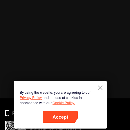
By using the website, you are agreeing to our
Privacy Policy
and the use of cookies in
accordance with our
Cookie Policy.
Phone
Accept
สแกนรหัส QR เพื่อดาวน์โหลด