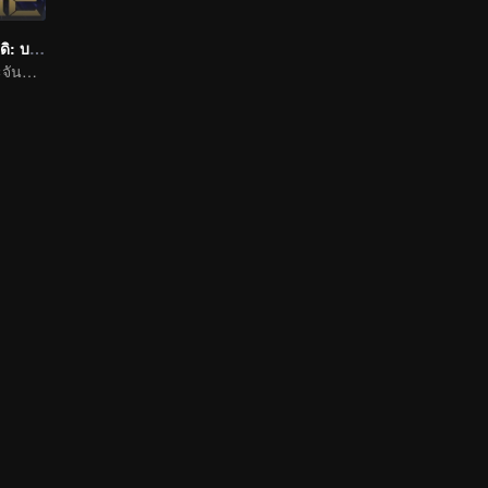
เกียรติยศจักรพรรดิ: บทแห่งเกียรติยศ ภาคสวรรค์ลิขิต
ลับคมปัญญา ประจันชะตา