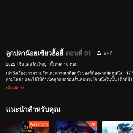
ลูกปลาน้อยเซียวฮื้อยี้
ตอนที่ 01
แชร์
2022
|
จีนแผ่นดินใหญ่
|
ทั้งหมด 18 ตอน
เล่าถึงเรื่องราวความรักและความเกลียดชังของพี่น้องฝาแฝดคู่หนึ่ง：17 ป
ตามไล่ล่า และได้ให้กำเนิดลูกแฝดก่อนสิ้นลมหายใจ หนึ่งในนั้น เด็กที
ห้ามของบู๊ลิ้มอย่างวังบุปผา หลายปีต่อมา เด็กหนุ่มหน้าบากเจียงเสี่ยว
เมื่อกงล้อแห่งโชคชะตาขับเคลื่อน ยุทธภพแห่งความบาดหมางแต่ก็ไม่สามา
เพิ่มเติม
หนึ่งในแผ่นดิน” ส่วนคุณชายรูปงามฮวาอู๋เชวีย ก็ได้เดินทางลงจากเข
เยว่ผู้ซึ่งเป็นอาจารย์ของเขา
แนะนำสำหรับคุณ
WeTV Only
VIP