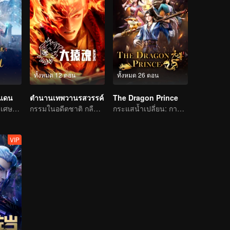
ทั้งหมด 12 ตอน
ทั้งหมด 26 ตอน
นแดน
ตำนานเทพวานรสวรรค์
The Dragon Prince
การผจญภัยแสนวิเศษและอุปสรรคของเด็กหนุ่มเริ่มต้นขึ้นอีกครั้ง
กรรมในอดีตชาติ กลืนสวรรค์ให้แหลกสลาย
กระแสน้ำเปลี่ยน: การผจญภัยของนักเขียนหนุ่ม
VIP