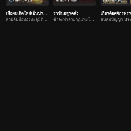
เมื่อผมเกิดใหม่เป็นปรมาจารย์
ราชันอสูรคลั่ง
สายลับมือทองทะลุมิติตะลุยจิ่วฮวง
ข้าจะทำลายกฎแห่งโชคชะตาเอง!