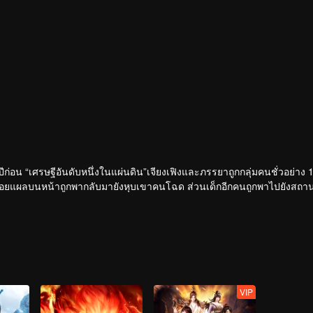
ีก่อน “เศรษฐีอันดับหนึ่งในแผ่นดิน”เจียงเฟิงและภรรยาถูกกลุ่มคนชั่วอย่าง 
่มีรอยแผลบนหน้าถูกพากลับมายังหุบเขาคนโฉด ส่วนเด็กอีกคนถูกพาไปยังสถานท
อวี๋ถูกเลี้ยงดูโดยคนโฉดแห่งหุบเขาคนโฉดจนเติบใหญ่ ตั้งมั่นกลายเป็น“คนโฉด
รถตัดรอนสายสัมพันธ์ของพวกเขาพี่น้องก็ได้เริ่มเปิดฉาก...
ามาปราบคนชั่ว โดยยึดหลักคำสอน ”ตัดรักตัดอาลัย ปราบคนชั่วผดุงคุณธรรม
VIP