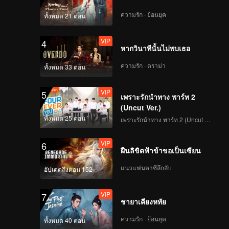
ความรัก · ย้อนยุค
ทั้งหมด 21 ตอน
VIP
4
หากวินาทีนั้นไม่พบเธอ
ความรัก · ดราม่า
ทั้งหมด 33 ตอน
VIP
5
เพราะรักนำทาง พาร์ท 2
(Uncut Ver.)
ทั้งหมด 25 ตอน
เพราะรักนำทาง พาร์ท 2 (Uncut Ver.)
VIP
6
ฝืนลิขิตฟ้าข้าขอเป็นเซียน
แนวแฟนตาซีลึกลับ
อัปเดตถึงตอน 152
VIP
7
ชายาเคียงหทัย
ความรัก · ย้อนยุค
ทั้งหมด 40 ตอน