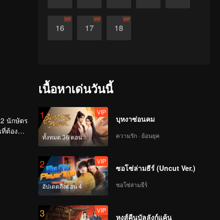
VIP
VIP
VIP
16
17
18
เนื้อหาเด่นวันนี้
VIP
1
บุหงาซ่อนคม
12 นักษัตร
ี่ต้อง
ความรัก · ย้อนยุค
ทั้งหมด 36 ตอน
อันดับ
“ของเยา
VIP
2
ซอโซ่ล่ามธีร์ (Uncut Ver.)
ซอโซ่ล่ามธีร์
อัปเดตถึงตอน 4
VIP
3
หงส์คืนบัลลังก์แค้น