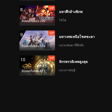
VIP
8
มหาศึกล้างพิภพ
ไซไฟ
อัปเดตถึงตอน 235
VIP
9
มหาเทพเหนือโชคชะตา
แนวแฟนตาซีลึกลับ
อัปเดตถึงตอน 534
VIP
10
จักรพรรดิเทพสูงสุด
แนวการต่อสู้
อัปเดตถึงตอน 611