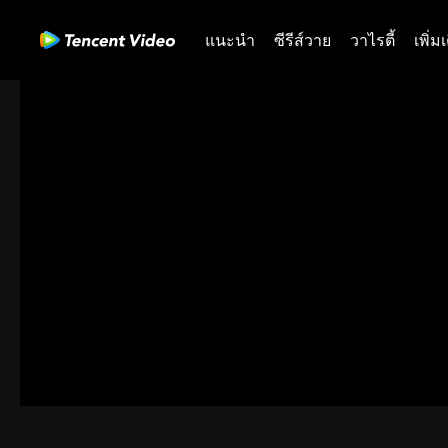
แนะนำ
ซีรีส์วาย
วาไรตี้
เพิ่ม