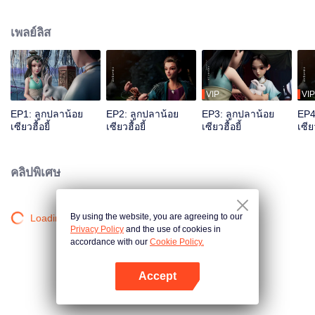
ตามไล่ล่า และได้ให้กำเนิดลูกแฝดก่อนสิ้นลมหายใจ หนึ่งในนั้น เด็กที่มีรอยแผลบน
หน้าถูกพากลับมายังหุบเขาคนโฉด ส่วนเด็กอีกคนถูกพาไปยังสถานที่ต้องห้ามของบู๊
เพลย์ลิส
ลิ้มอย่างวังบุปผา หลายปีต่อมา เด็กหนุ่มหน้าบากเจียงเสี่ยวอวี๋ถูกเลี้ยงดูโดยคนโฉด
แห่งหุบเขาคนโฉดจนเติบใหญ่ ตั้งมั่นกลายเป็น“คนโฉดอันดับหนึ่งในแผ่นดิน” ส่วน
คุณชายรูปงามฮวาอู๋เชวีย ก็ได้เดินทางลงจากเขามาปราบคนชั่ว โดยยึดหลักคำ
สอน ”ตัดรักตัดอาลัย ปราบคนชั่วผดุงคุณธรรม“ของเยาเยว่ผู้ซึ่งเป็นอาจารย์ของเขา
เมื่อกงล้อแห่งโชคชะตาขับเคลื่อน ยุทธภพแห่งความบาดหมางแต่ก็ไม่สามารถ
VIP
VIP
ตัดรอนสายสัมพันธ์ของพวกเขาพี่น้องก็ได้เริ่มเปิดฉาก...
EP1: ลูกปลาน้อย
EP2: ลูกปลาน้อย
EP3: ลูกปลาน้อย
EP4
เซียวฮื้อยี้
เซียวฮื้อยี้
เซียวฮื้อยี้
เซียว
คลิปพิเศษ
By using the website, you are agreeing to our
Loading…
Privacy Policy
and the use of cookies in
accordance with our
Cookie Policy.
Accept
เปิด APP