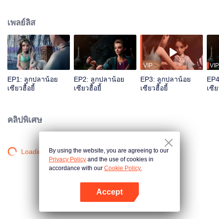
ตามไล่ล่า และได้ให้กำเนิดลูกแฝดก่อนสิ้นลมหายใจ หนึ่งในนั้น เด็กที่มีรอยแผลบน
หน้าถูกพากลับมายังหุบเขาคนโฉด ส่วนเด็กอีกคนถูกพาไปยังสถานที่ต้องห้ามของบู๊
เพลย์ลิส
ลิ้มอย่างวังบุปผา หลายปีต่อมา เด็กหนุ่มหน้าบากเจียงเสี่ยวอวี๋ถูกเลี้ยงดูโดยคนโฉด
แห่งหุบเขาคนโฉดจนเติบใหญ่ ตั้งมั่นกลายเป็น“คนโฉดอันดับหนึ่งในแผ่นดิน” ส่วน
คุณชายรูปงามฮวาอู๋เชวีย ก็ได้เดินทางลงจากเขามาปราบคนชั่ว โดยยึดหลักคำ
สอน ”ตัดรักตัดอาลัย ปราบคนชั่วผดุงคุณธรรม“ของเยาเยว่ผู้ซึ่งเป็นอาจารย์ของเขา
เมื่อกงล้อแห่งโชคชะตาขับเคลื่อน ยุทธภพแห่งความบาดหมางแต่ก็ไม่สามารถ
VIP
VIP
ตัดรอนสายสัมพันธ์ของพวกเขาพี่น้องก็ได้เริ่มเปิดฉาก...
EP1: ลูกปลาน้อย
EP2: ลูกปลาน้อย
EP3: ลูกปลาน้อย
EP4
เซียวฮื้อยี้
เซียวฮื้อยี้
เซียวฮื้อยี้
เซียว
คลิปพิเศษ
By using the website, you are agreeing to our
Loading…
Privacy Policy
and the use of cookies in
accordance with our
Cookie Policy.
Accept
เปิด APP