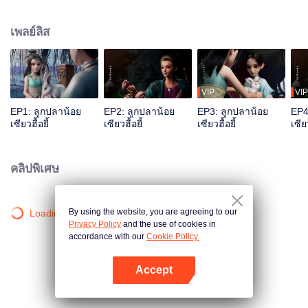
ตามไล่ล่า และได้ให้กำเนิดลูกแฝดก่อนสิ้นลมหายใจ หนึ่งในนั้น เด็กที่มีรอยแผลบน
หน้าถูกพากลับมายังหุบเขาคนโฉด ส่วนเด็กอีกคนถูกพาไปยังสถานที่ต้องห้ามของบู๊
เพลย์ลิส
ลิ้มอย่างวังบุปผา หลายปีต่อมา เด็กหนุ่มหน้าบากเจียงเสี่ยวอวี๋ถูกเลี้ยงดูโดยคนโฉด
แห่งหุบเขาคนโฉดจนเติบใหญ่ ตั้งมั่นกลายเป็น“คนโฉดอันดับหนึ่งในแผ่นดิน” ส่วน
คุณชายรูปงามฮวาอู๋เชวีย ก็ได้เดินทางลงจากเขามาปราบคนชั่ว โดยยึดหลักคำ
สอน ”ตัดรักตัดอาลัย ปราบคนชั่วผดุงคุณธรรม“ของเยาเยว่ผู้ซึ่งเป็นอาจารย์ของเขา
เมื่อกงล้อแห่งโชคชะตาขับเคลื่อน ยุทธภพแห่งความบาดหมางแต่ก็ไม่สามารถ
VIP
VIP
ตัดรอนสายสัมพันธ์ของพวกเขาพี่น้องก็ได้เริ่มเปิดฉาก...
EP1: ลูกปลาน้อย
EP2: ลูกปลาน้อย
EP3: ลูกปลาน้อย
EP4
เซียวฮื้อยี้
เซียวฮื้อยี้
เซียวฮื้อยี้
เซียว
คลิปพิเศษ
By using the website, you are agreeing to our
Loading…
Privacy Policy
and the use of cookies in
accordance with our
Cookie Policy.
Accept
เปิด APP