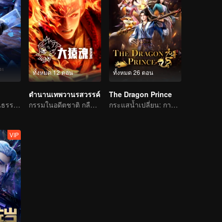
ทั้งหมด 12 ตอน
ทั้งหมด 26 ตอน
ตำนานเทพวานรสวรรค์
The Dragon Prince
ผลิตการ์ด จากคนธรรมดาสู่วีรบุรุษ
กรรมในอดีตชาติ กลืนสวรรค์ให้แหลกสลาย
กระแสน้ำเปลี่ยน: การผจญภัยของนักเขียนหนุ่ม
VIP