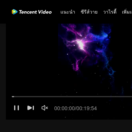
แนะนำ
ซีรีส์วาย
วาไรตี้
เพิ่ม