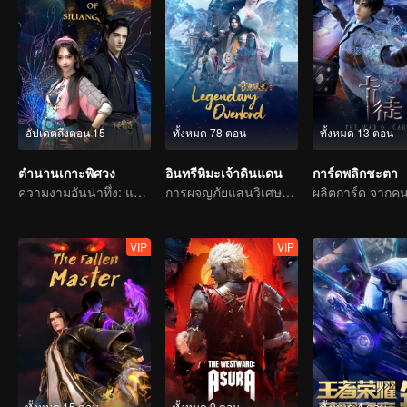
อัปเดตถึงตอน 15
ทั้งหมด 78 ตอน
ทั้งหมด 13 ตอน
ตำนานเกาะพิศวง
อินทรีหิมะเจ้าดินแดน
การ์ดพลิกชะตา
ความงามอันน่าทึ่ง: แฟนตาซีโบราณ 3D
การผจญภัยแสนวิเศษและอุปสรรคของเด็กหนุ่มเริ่มต้นขึ้นอีกครั้ง
VIP
VIP
ทั้งหมด 15 ตอน
ทั้งหมด 9 ตอน
ทั้งหมด 4 ตอน