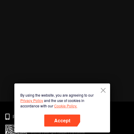
By using the website, you are agreeing to our
Privacy Policy
and the use of cookies in
accordance with our
Cookie Policy.
Phone
Accept
สแกนรหัส QR เพื่อดาวน์โหลด