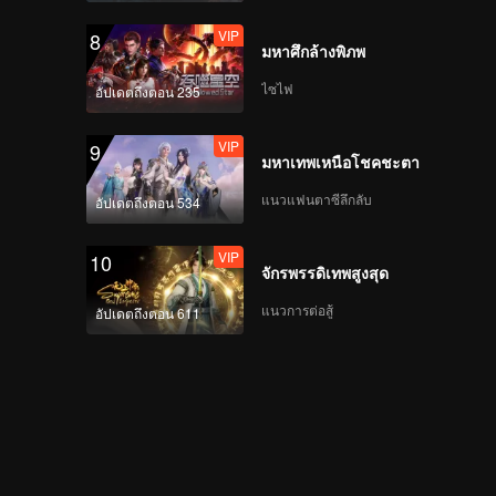
VIP
8
มหาศึกล้างพิภพ
ไซไฟ
อัปเดตถึงตอน 235
VIP
9
มหาเทพเหนือโชคชะตา
แนวแฟนตาซีลึกลับ
อัปเดตถึงตอน 534
VIP
10
จักรพรรดิเทพสูงสุด
แนวการต่อสู้
อัปเดตถึงตอน 611