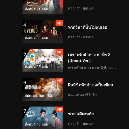
ความรัก · ย้อนยุค
ทั้งหมด 21 ตอน
VIP
4
หากวินาทีนั้นไม่พบเธอ
ความรัก · ดราม่า
ทั้งหมด 33 ตอน
VIP
5
เพราะรักนำทาง พาร์ท 2
(Uncut Ver.)
ทั้งหมด 25 ตอน
เพราะรักนำทาง พาร์ท 2 (Uncut Ver.)
VIP
6
ฝืนลิขิตฟ้าข้าขอเป็นเซียน
แนวแฟนตาซีลึกลับ
อัปเดตถึงตอน 152
VIP
7
ชายาเคียงหทัย
ความรัก · ย้อนยุค
ทั้งหมด 40 ตอน