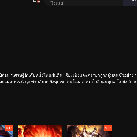
ีก่อน “เศรษฐีอันดับหนึ่งในแผ่นดิน”เจียงเฟิงและภรรยาถูกกลุ่มคนชั่วอย่าง 
่มีรอยแผลบนหน้าถูกพากลับมายังหุบเขาคนโฉด ส่วนเด็กอีกคนถูกพาไปยังสถานท
อวี๋ถูกเลี้ยงดูโดยคนโฉดแห่งหุบเขาคนโฉดจนเติบใหญ่ ตั้งมั่นกลายเป็น“คนโฉด
รถตัดรอนสายสัมพันธ์ของพวกเขาพี่น้องก็ได้เริ่มเปิดฉาก...
ามาปราบคนชั่ว โดยยึดหลักคำสอน ”ตัดรักตัดอาลัย ปราบคนชั่วผดุงคุณธรรม
VIP
VIP