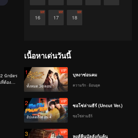
VIP
VIP
VIP
16
17
18
เนื้อหาเด่นวันนี้
VIP
1
บุหงาซ่อนคม
12 นักษัตร
ี่ต้อง
ความรัก · ย้อนยุค
ทั้งหมด 36 ตอน
อันดับ
“ของเยา
VIP
2
ซอโซ่ล่ามธีร์ (Uncut Ver.)
ซอโซ่ล่ามธีร์
อัปเดตถึงตอน 4
VIP
3
หงส์คืนบัลลังก์แค้น