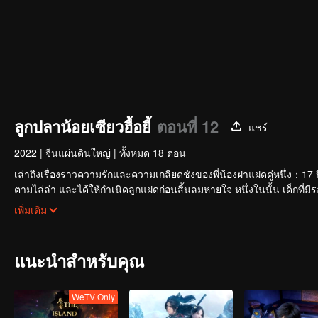
ลูกปลาน้อยเซียวฮื้อยี้
ตอนที่ 12
แชร์
2022
|
จีนแผ่นดินใหญ่
|
ทั้งหมด 18 ตอน
เล่าถึงเรื่องราวความรักและความเกลียดชังของพี่น้องฝาแฝดคู่หนึ่ง：17 ป
ตามไล่ล่า และได้ให้กำเนิดลูกแฝดก่อนสิ้นลมหายใจ หนึ่งในนั้น เด็กที
ห้ามของบู๊ลิ้มอย่างวังบุปผา หลายปีต่อมา เด็กหนุ่มหน้าบากเจียงเสี่ยว
เมื่อกงล้อแห่งโชคชะตาขับเคลื่อน ยุทธภพแห่งความบาดหมางแต่ก็ไม่สามา
เพิ่มเติม
หนึ่งในแผ่นดิน” ส่วนคุณชายรูปงามฮวาอู๋เชวีย ก็ได้เดินทางลงจากเข
เยว่ผู้ซึ่งเป็นอาจารย์ของเขา
แนะนำสำหรับคุณ
WeTV Only