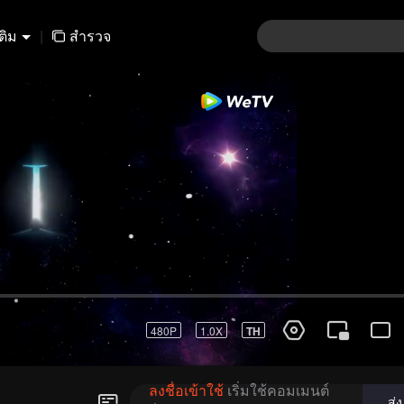
เติม
|
สำรวจ