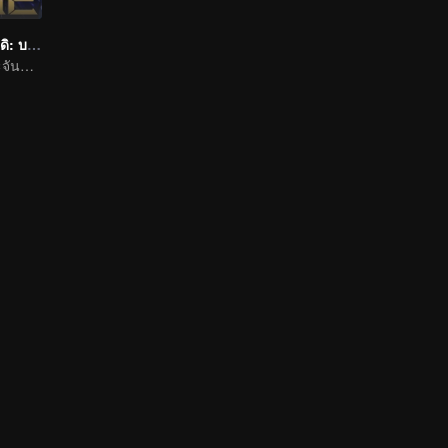
เกียรติยศจักรพรรดิ: บทแห่งเกียรติยศ ภาคสวรรค์ลิขิต
ลับคมปัญญา ประจันชะตา