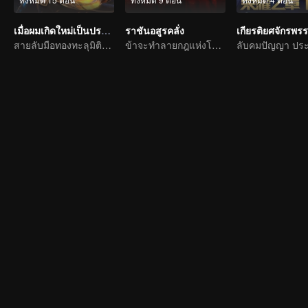
เมื่อผมเกิดใหม่เป็นปรมาจารย์
ราชันอสูรคลั่ง
สายลับมือทองทะลุมิติตะลุยจิ่วฮวง
ข้าจะทำลายกฎแห่งโชคชะตาเอง!