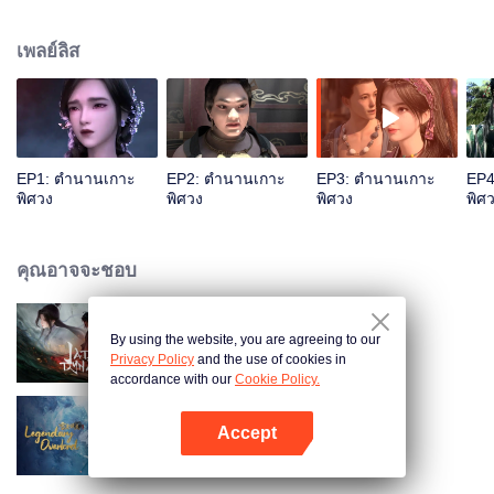
น่าพิศวง...รับชมอนิเมะผลงานยอดเยี่ยม CGอลังการงานสร้างและเรื่องราว
สนุกสนานนี้ได้ทาง WeTV เท่านั้น
เพลย์ลิส
EP1: ตำนานเกาะ
EP2: ตำนานเกาะ
EP3: ตำนานเกาะ
EP4
พิศวง
พิศวง
พิศวง
พิศ
คุณอาจจะชอบ
By using the website, you are agreeing to our
จูเซียน กระบี่เทพสังหาร
Privacy Policy
and the use of cookies in
accordance with our
Cookie Policy.
Accept
อินทรีหิมะเจ้าดินแดน
เปิด APP