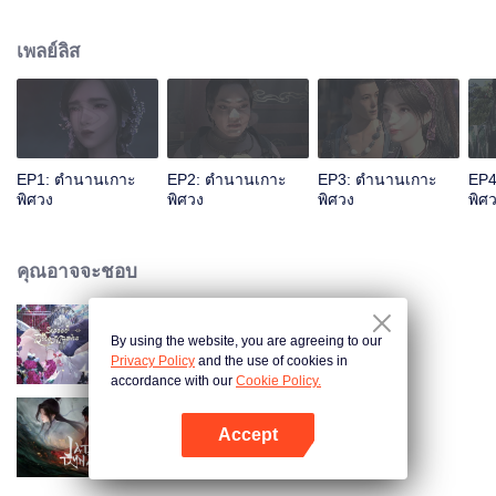
น่าพิศวง...รับชมอนิเมะผลงานยอดเยี่ยม CGอลังการงานสร้างและเรื่องราว
สนุกสนานนี้ได้ทาง WeTV เท่านั้น
เพลย์ลิส
EP1: ตำนานเกาะ
EP2: ตำนานเกาะ
EP3: ตำนานเกาะ
EP4
พิศวง
พิศวง
พิศวง
พิศ
คุณอาจจะชอบ
By using the website, you are agreeing to our
รอยกัดนี้หวานนัก
Privacy Policy
and the use of cookies in
accordance with our
Cookie Policy.
Accept
จูเซียน กระบี่เทพสังหาร
เปิด APP