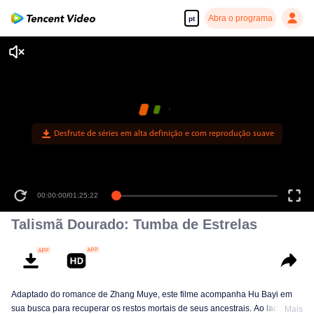
Abra o programa
pt
Desfrute de séries em alta definição e com reprodução suave
00:00:00
/
01:25:22
Talismã Dourado: Tumba de Estrelas
Adaptado do romance de Zhang Muye, este filme acompanha Hu Bayi em
sua busca para recuperar os restos mortais de seus ancestrais. Ao lado de
Mais