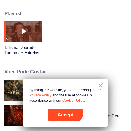
seus amigos Wang Pangzi e Big Gold Tooth, ele se aventura na perigosa
Montanha Daxian. Eles enfrentam tumbas ancestrais, fenômenos
Playlist
sobrenaturais como os "Quatro Fantasmas Carregando um Caixão" e
armadilhas mortais a cada passo. Contando com sua astúcia e
camaradagem, o trio supera cada desafio, acabando por descobrir e frustrar
uma conspiração sinistra.
VIP
Talismã Dourado:
Tumba de Estrelas
Você Pode Gostar
By using the website, you are agreeing to our
Segredo da Pérola Perdida
Privacy Policy
and the use of cookies in
accordance with our
Cookie Policy.
Accept
Jornada para o oeste: Helltown do Céu
Abra o programa