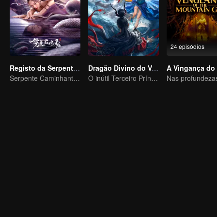
24 episódios
Registo da Serpente Espiritual no Pesadelo
Dragão Divino do Vasto Mar
Serpente Caminhante dos Sonhos e o Passado do Imortal da Espada
O inútil Terceiro Príncipe do Clã do Dragão contra-ataca