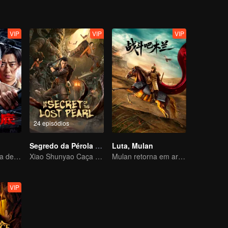
VIP
VIP
VIP
24 episódios
Segredo da Pérola Perdida
Luta, Mulan
A Guerra Secreta de Collin Chou
Xiao Shunyao Caça Tesouros para Quebrar a Maldição de Sangue
Mulan retorna em armadura e causa destruição
VIP