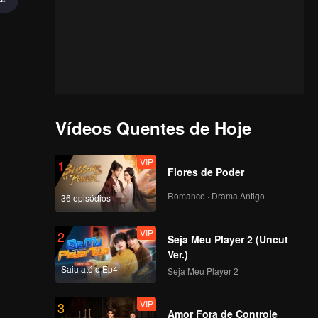
Vídeos Quentes de Hoje
VIP
1
Flores de Poder
Romance · Drama Antigo
36 episódios
VIP
2
Seja Meu Player 2 (Uncut
Ver.)
Saiu até o Ep4
Seja Meu Player 2
VIP
3
Amor Fora de Controle