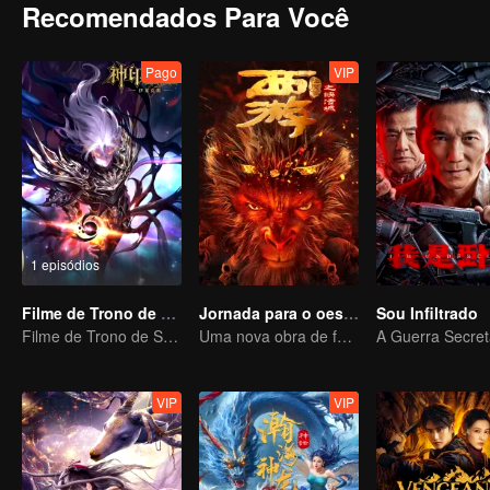
Recomendados Para Você
Pago
VIP
1 episódios
Filme de Trono de Selo: O Deus sem Coroa
Jornada para o oeste: Helltown do Céu
Sou Infiltrado
Filme de Trono de Selo: O Deus sem Coroa
Uma nova obra de fantasia baseada no universo de "Jornada ao Oeste" está chegando.
VIP
VIP