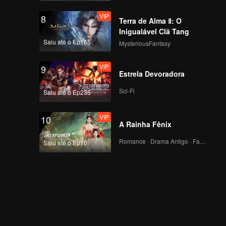
VIP
8
Terra de Alma Ⅱ: O
Inigualável Clã Tang
Saiu até o Ep165
MysteriousFantasy
VIP
9
Estrela Devoradora
Sci-Fi
Saiu até o Ep235
VIP
10
A Rainha Fênix
Romance · Drama Antigo · Fantasia
Saiu até o Ep10