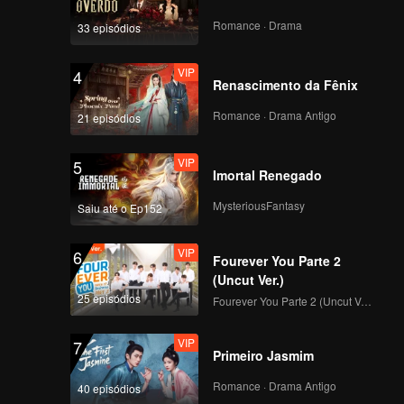
Romance · Drama
33 episódios
VIP
4
Renascimento da Fênix
Romance · Drama Antigo
21 episódios
VIP
5
Imortal Renegado
MysteriousFantasy
Saiu até o Ep152
VIP
6
Fourever You Parte 2
(Uncut Ver.)
25 episódios
Fourever You Parte 2 (Uncut Ver.)
VIP
7
Primeiro Jasmim
Romance · Drama Antigo
40 episódios