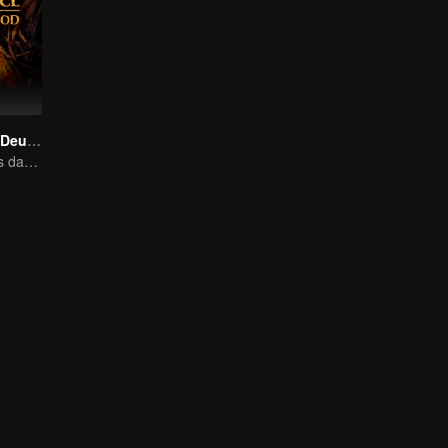
A Vingança do Deus da Montanha
Nas profundezas das montanhas, um mistério se revela