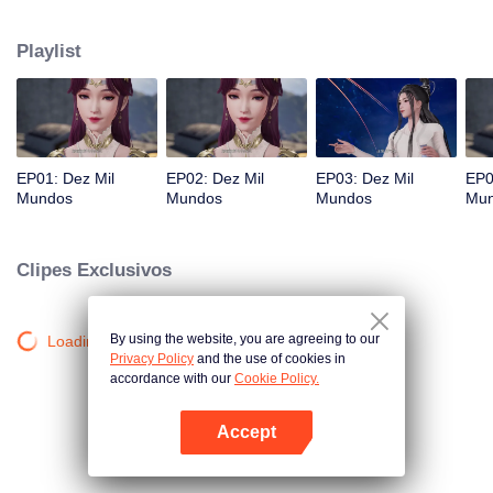
isso despertou sua Linhagem da Fênix, tornando-o o mestre do Cemitério
dos Deuses. Depois disso, Lin Feng foi boicotado pelo Clã Lin, mas recebeu
Playlist
ajuda de sua irmã, de seu avô e do novo poder que obteve do Cemitério dos
Deuses. Eventualmente, Lin Feng se recompôs e alcançou o auge das artes
marciais.
EP01: Dez Mil
EP02: Dez Mil
EP03: Dez Mil
EP0
Mundos
Mundos
Mundos
Mu
Clipes Exclusivos
By using the website, you are agreeing to our
Loading…
Privacy Policy
and the use of cookies in
accordance with our
Cookie Policy.
Accept
Abra o programa