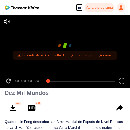
Abra o programa
pt
Desfrute de séries em alta definição e com reprodução suave
00:00:00
/
00:09:40
Dez Mil Mundos
Quando Lin Feng despertou sua Alma Marcial de Espada de Nível Rei, sua
noiva, Ji Man Yao, apreendeu sua Alma Marcial, que quase o matou. Mas
Mais