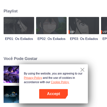
ele teve o cuidado de esconder suas diferenças dos outros. Até que um dia,
a misteriosa garota Feng Baobao veio até ele. A partir de então, ele foi
Playlist
perseguido por cadáveres vivos, hackeado por pessoas estranhas e
envolvido em problemas sem precedentes...
VIP
VIP
EP01: Os Exilados
EP02: Os Exilados
EP03: Os Exilados
EP
Você Pode Gostar
By using the website, you are agreeing to our
Sombra do Céu
Privacy Policy
and the use of cookies in
accordance with our
Cookie Policy.
Accept
Marginado Temporada 6
Abra o programa