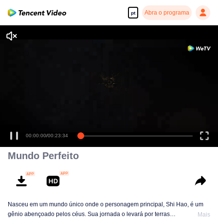
Abra o programa
pt
Desfrute de séries em alta definição e com reprodução suave
00:00:00
/
00:23:34
Mundo Perfeito
Nasceu em um mundo único onde o personagem principal, Shi Hao, é um
gênio abençoado pelos céus. Sua jornada o levará por terras
Mais