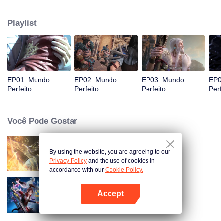
desconhecidas até que ele seja capaz de se tornar uma pessoa que pode
realmente abalar o mundo.
Playlist
EP01: Mundo
EP02: Mundo
EP03: Mundo
EP0
Perfeito
Perfeito
Perfeito
Perf
Você Pode Gostar
By using the website, you are agreeing to our
Mundo dos Imortais
Privacy Policy
and the use of cookies in
accordance with our
Cookie Policy.
Accept
Fights Break Sphere S2
Abra o programa