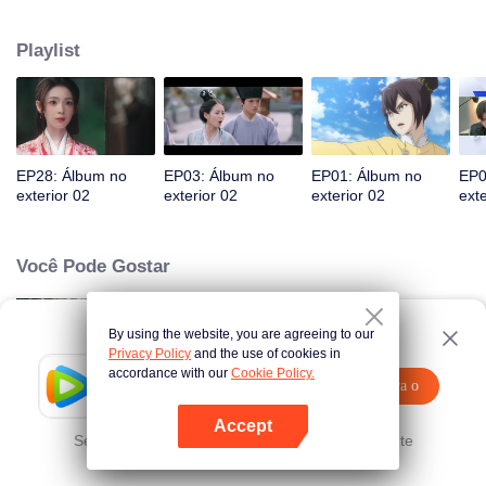
Humanidade. Em um momento difícil, Ina entrega tecnologia secreta à sua
filha Iya. Vinte anos depois, a Igreja e Ron O grupo luta, completa sua
Playlist
transformação e salva o povo da ponte.
EP28: Álbum no
EP03: Álbum no
EP01: Álbum no
EP0
exterior 02
exterior 02
exterior 02
exte
Você Pode Gostar
By using the website, you are agreeing to our
Deve Se Casar
Privacy Policy
and the use of cookies in
accordance with our
Cookie Policy.
Tencent Video
Abra o
Assista a mais conteúdos
programa
Accept
A Serenata no Banheiro do CEO
Se falhar, por favor
Clique aqui
tente novamente
Abra o programa