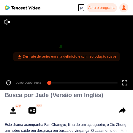
Abra o programa
pt
00:00:00
/
00:46:46
Busca por Jade (Versão em Inglês)
Este drama acompanha Fan Changyu, filha de um açougueiro, e Xie Zheng,
um nobre caído em desgraça em busca de vingança. O casamento de
Mais