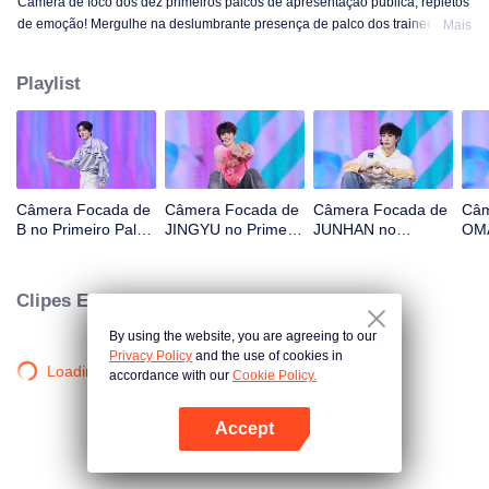
Câmera de foco dos dez primeiros palcos de apresentação pública, repletos
de emoção! Mergulhe na deslumbrante presença de palco dos trainees! OK,
Mais
OK, OK. A. MÁS NOTÍCIAS. Difícil dizer. Atenção. Fogo de artifício. Ainda
monstro. Super. Amor Verdadeiro. Sob a estrada da lua.
Playlist
Câmera Focada de
Câmera Focada de
Câmera Focada de
Câm
B no Primeiro Palco
JINGYU no Primeiro
JUNHAN no
OMA
de CHUANG ASIA
Palco de CHUANG
Primeiro Palco de
Pal
S2
ASIA S2
CHUANG ASIA S2
ASI
Clipes Exclusivos
By using the website, you are agreeing to our
Privacy Policy
and the use of cookies in
Loading…
accordance with our
Cookie Policy.
Accept
Abra o programa