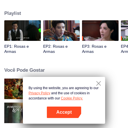
inesperadamente se reúne com seu ex-amante, Qin Kewen, de quem ela se
separou há três anos. Sua missão enfrenta repetidos obstáculos quando Qin
Playlist
Kewen retorna com um voto de vingança, determinado a expor Wen Yunong
como uma fraude amorosa. Apesar de sua postura adversária, suas
emoções se aprofundam a cada encontro.
VIP
VIP
EP1: Rosas e
EP2: Rosas e
EP3: Rosas e
EP4
Armas
Armas
Armas
Arm
Você Pode Gostar
By using the website, you are agreeing to our
Amor Perigoso
Privacy Policy
and the use of cookies in
accordance with our
Cookie Policy.
Accept
Amor Eterno
Abra o programa