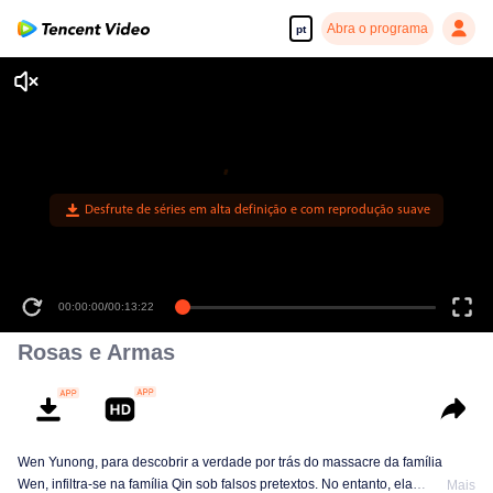
Abra o programa
pt
Desfrute de séries em alta definição e com reprodução suave
00:00:00
/
00:13:22
Rosas e Armas
Wen Yunong, para descobrir a verdade por trás do massacre da família
Wen, infiltra-se na família Qin sob falsos pretextos. No entanto, ela
Mais