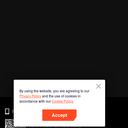
By using the website, you are agreeing to our
Privacy Policy
and the use of cookies in
accordance with our
Cookie Policy.
Phone
Accept
Ler o código QR para baixar