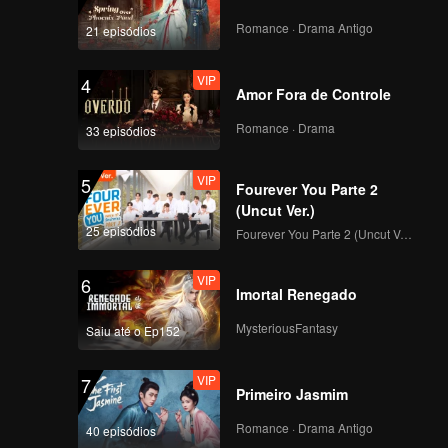
Geral de Todos os
Participantes!
Romance · Drama Antigo
21 episódios
VIP
Episódio 7: Exibição
de avaliação de
VIP
4
talentos em grupo, da
Amor Fora de Controle
inexperiência ao
deslumbre
Romance · Drama
33 episódios
VIP
EP7 Bônus-01
VIP
5
Fourever You Parte 2
(Uncut Ver.)
25 episódios
Fourever You Parte 2 (Uncut Ver.)
VIP
EP7 Bônus - 02
VIP
6
Imortal Renegado
MysteriousFantasy
Saiu até o Ep152
VIP
EP07 Extra - 03
VIP
7
Primeiro Jasmim
Romance · Drama Antigo
40 episódios
VIP
Episódio 8: Noite do