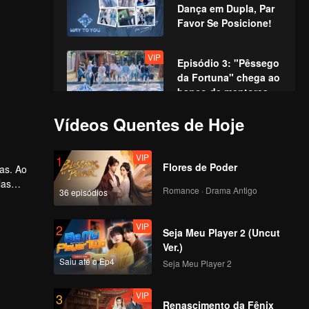
Dança em Dupla, Par
Favor Se Posicione!
VIP
Episódio 3: "Pêssego
da Fortuna" chega ao
banco de mentores,
recriando cenas
Vídeos Quentes de Hoje
icônicas!
VIP
Episódio 4: Gala de
Atuação: Jovens
VIP
1
Talentos em uma
Flores de Poder
nas. Ao
Disputa Épica de
las
Interpretação
Romance · Drama Antigo
36 episódios
VIP
rnada
Episódio 5: A Primeira
.
Competição no Pico,
VIP
2
Avante Sem Medo!
Seja Meu Player 2 (Uncut
Ver.)
Saiu até o Ep4
Seja Meu Player 2
VIP
Episódio 6: Grande
Confronto nos Jogos
VIP
3
Aquáticos, Batalha
Renascimento da Fênix