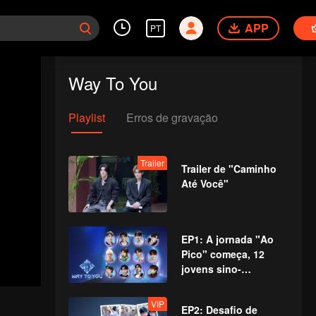
APP
PT
Way To You
Playlist
Erros de gravação
Trailer
Trailer de "Caminho
Até Você"
EP1: A jornada "Ao
Pico" começa, 12
jovens sino-
tailandeses se
encontram pela
VIP
EP2: Desafio de
primeira vez!