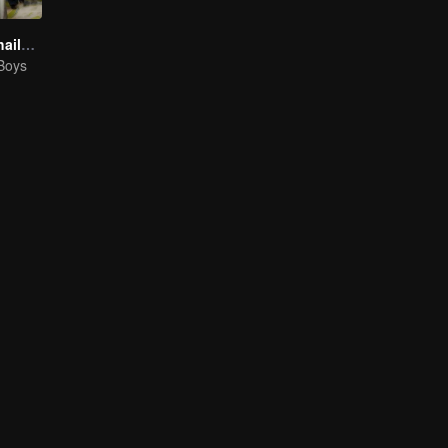
Boys Lost in Thailand·Behind the Scene
 Boys