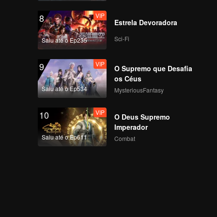
Grande Final, Jovens
VIP
8
Encontram-se no
Estrela Devoradora
Pico!
Sci-Fi
Saiu até o Ep235
VIP
EP8 Bônus-01
VIP
9
O Supremo que Desafia
os Céus
Saiu até o Ep534
MysteriousFantasy
VIP
EP8 Bônus-02
VIP
10
O Deus Supremo
Imperador
Saiu até o Ep611
Combat
VIP
EP8 Bônus-03