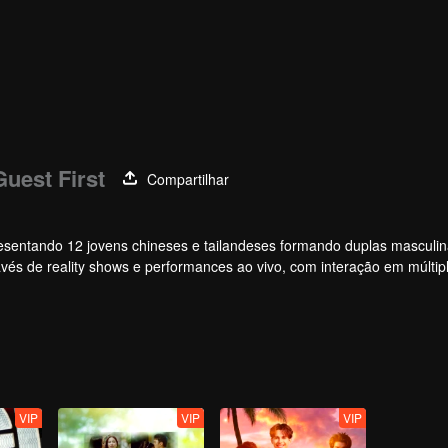
uest First
Compartilhar
apresentando 12 jovens chineses e tailandeses formando duplas masculi
vés de reality shows e performances ao vivo, com interação em múltip
vimento dos ídolos por meio de votações e apoio, acompanhando a jo
ular, com a melhor química, finalmente fará sua estreia no palco global
VIP
VIP
VIP