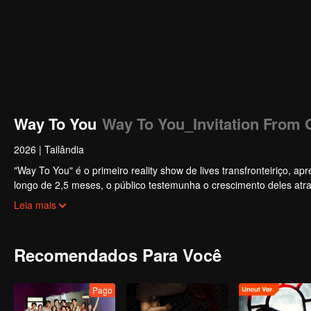
Way To You
Way To You_Invitation From G
2026
|
Tailândia
"Way To You" é o primeiro reality show de lives transfronteiriço, 
longo de 2,5 meses, o público testemunha o crescimento deles atra
plataformas. Os espectadores participam diretamente do desenvol
Leia mais
desde o primeiro encontro até a sinergia perfeita. O casal mais pop
Recomendados Para Você
Pago