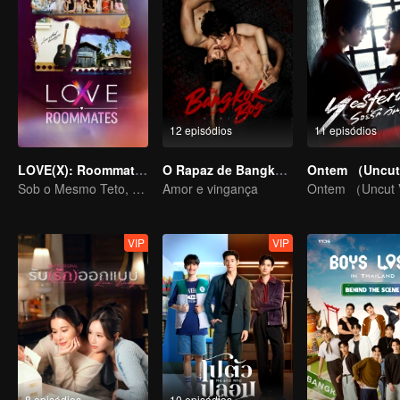
12 episódios
11 episódios
LOVE(X): Roommates
O Rapaz de Bangkok (versão para TV)
Ontem （Uncut 
Sob o Mesmo Teto, Corações Desbloqueados! O Especial LOVE(X) de Companheiros de Casa
Amor e vingança
Ontem （Uncut V
VIP
VIP
8 episódios
10 episódios