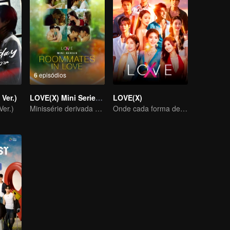
6 episódios
Ver.)
LOVE(X) Mini Series: Roommates In Love
LOVE(X)
er.)
Minissérie derivada de LOVE(X)
Onde cada forma de amor se encontra, cada coração palpita em todas as cores