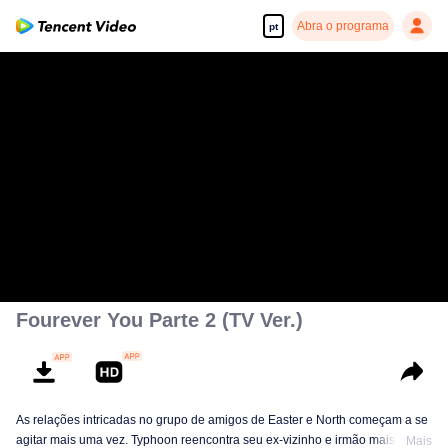
Abra o programa
pt
Fourever You Parte 2 (TV Ver.)
As relações intricadas no grupo de amigos de Easter e North começam a se
agitar mais uma vez. Typhoon reencontra seu ex-vizinho e irmão mais velho,
Mais