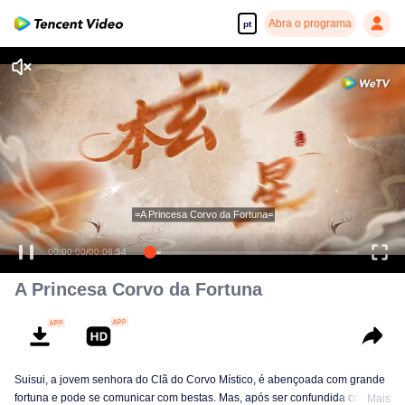
Abra o programa
pt
Desfrute de séries em alta definição e com reprodução suave
=A Princesa Corvo da Fortuna=
00:00:00
/
00:06:54
A Princesa Corvo da Fortuna
Suisui, a jovem senhora do Clã do Corvo Místico, é abençoada com grande
fortuna e pode se comunicar com bestas. Mas, após ser confundida com um
Mais