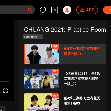
APP
PT
CHUANG 2021: Practice Room
Season 5
VIP
创4第一期练习室有花无
唱第一版01
VIP
《创造营2021》_创4第
二期练习室有花无唱第
一版_02
VIP
创4第三期练习室有花无
唱第1版03