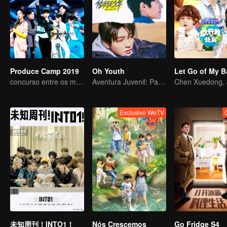
Produce Camp 2019
Oh Youth
concurso entre os melhores grupos masculinos
Aventura Juvenil: Partida Imediata
Exclusivo WeTV
未知周刊！INTO1！
Nós Crescemos
Go Fridge S4