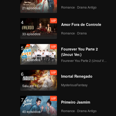
传-846156971424
Romance · Drama Antigo
21 episódios
VIP
4
Amor Fora de Controle
Romance · Drama
33 episódios
VIP
5
Fourever You Parte 2
(Uncut Ver.)
25 episódios
Fourever You Parte 2 (Uncut Ver.)
VIP
6
Imortal Renegado
MysteriousFantasy
Saiu até o Ep152
VIP
7
Primeiro Jasmim
Romance · Drama Antigo
40 episódios