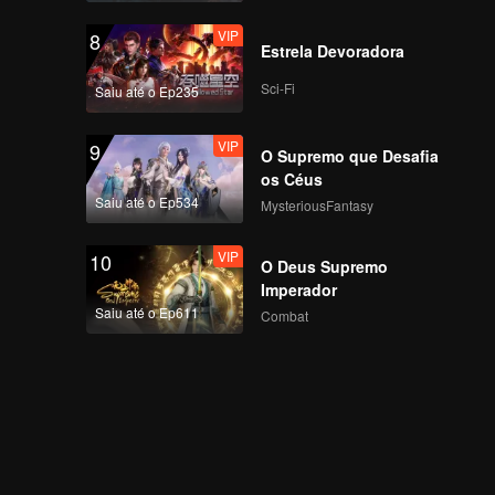
VIP
8
Estrela Devoradora
Sci-Fi
Saiu até o Ep235
VIP
9
O Supremo que Desafia
os Céus
Saiu até o Ep534
MysteriousFantasy
VIP
10
O Deus Supremo
Imperador
Saiu até o Ep611
Combat