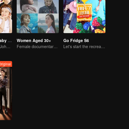
Let Go of My Baby S3
Women Aged 30+
Go Fridge S6
Chen Xuedong, Johnny Huang and Jackson Wang warm Meng belt baby
Female documentary talk show
Let's start the recreation of food by new cooks!
Original