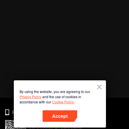
By using the website, you are agreeing to our
Privacy Policy
and the use of cookies in
accordance with our
Cookie Policy.
Phone
Accept
Ler o código QR para baixar