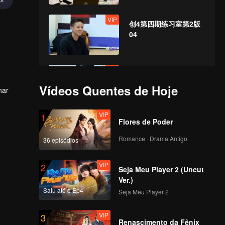
VIP
创4第四期练习室第2版
04
VIP
介质id上
传-841767546752
Vídeos Quentes de Hoje
har
VIP
1
VIP
Flores de Poder
创4第六期练习室有花无
唱第一版06
Romance · Drama Antigo
36 episódios
VIP
2
Seja Meu Player 2 (Uncut
VIP
介质id上
Ver.)
传-844875484280
Saiu até o Ep4
Seja Meu Player 2
VIP
3
VIP
Renascimento da Fênix
介质id上