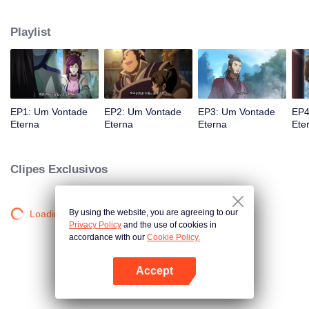
atingido por raios por causa disso, até conhecer o Guia, Mestre Li Qinghou...
Um anime chinês bem feito sobre o cultivo da imortalidade com inúmeras
Playlist
tramas divertidas. Venha assistir para encher seu verão de alegria.
EP1: Um Vontade
EP2: Um Vontade
EP3: Um Vontade
EP4
Eterna
Eterna
Eterna
Ete
Clipes Exclusivos
By using the website, you are agreeing to our
Loading…
Privacy Policy
and the use of cookies in
accordance with our
Cookie Policy.
Accept
Abra o programa