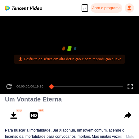
Abra o programa
pt
Desfrute de séries em alta definição e com reprodução suave
00:00:00
/
00:19:30
Um Vontade Eterna
Para buscar a imortalidade, Bai Xiaochun, um jovem comum, acende o
Incenso da Imortalidade para convocar os imortais. Mas muitas vezes ele é
Mais