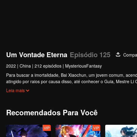
Um Vontade Eterna
Episódio 125
Compar
2022
|
China
|
212 episódios
|
MysteriousFantasy
Para buscar a imortalidade, Bai Xiaochun, um jovem comum, acende
atingido por raios por causa disso, até conhecer o Guia, Mestre Li
inúmeras tramas divertidas. Venha assistir para encher seu verão d
Leia mais
Recomendados Para Você
VIP
VIP