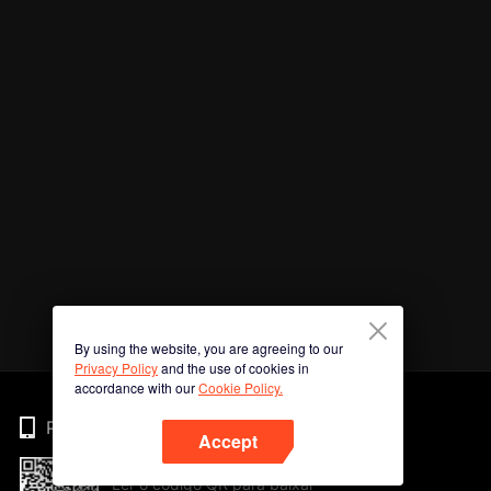
By using the website, you are agreeing to our
Privacy Policy
and the use of cookies in
accordance with our
Cookie Policy.
Phone
Accept
Ler o código QR para baixar