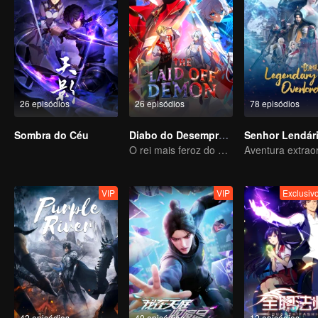
26 episódios
26 episódios
78 episódios
Sombra do Céu
Diabo do Desemprego
Senhor Lendár
O rei mais feroz do mundo demoníaco
VIP
VIP
Exclusi
42 episódios
40 episódios
12 episódios