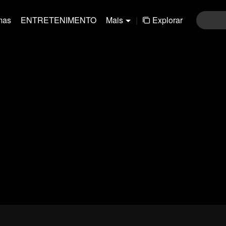
mas
ENTRETENIMENTO
Mais
|
Explorar
01-30
31-60