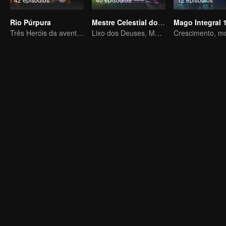
Rio Púrpura
Mestre Celestial do Ferro Velho
Mago Integral 
Três Heróis da aventura de Zichuan no Continente Xichuan
Lixo dos Deuses, Matando os Inimigos do Céu