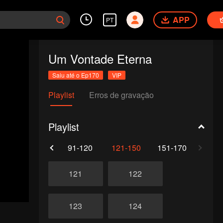
APP
PT
Um Vontade Eterna
Saiu até o Ep170
VIP
Playlist
Erros de gravação
Playlist
61-90
91-120
121-150
151-170
121
122
123
124