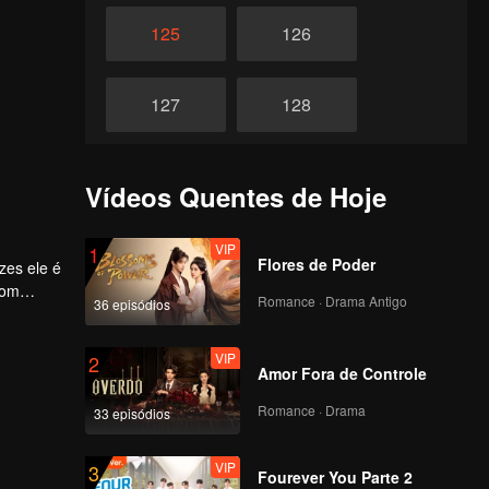
125
126
127
128
129
130
Vídeos Quentes de Hoje
131
132
VIP
1
Flores de Poder
zes ele é
com
Romance · Drama Antigo
36 episódios
133
134
VIP
2
Amor Fora de Controle
135
136
Romance · Drama
33 episódios
137
138
VIP
3
Fourever You Parte 2