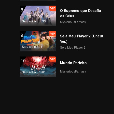
VIP
8
O Supremo que Desafia
os Céus
Saiu até o Ep533
MysteriousFantasy
VIP
9
Seja Meu Player 2 (Uncut
Ver.)
Saiu até o Ep4
Seja Meu Player 2
VIP
10
Mundo Perfeito
MysteriousFantasy
Saiu até o Ep281