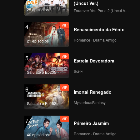
(Uncut Ver.)
25 episódios
Fourever You Parte 2 (Uncut Ver.)
139
140
VIP
4
Renascimento da Fênix
141
142
Romance · Drama Antigo
21 episódios
143
144
VIP
5
Estrela Devoradora
Sci-Fi
145
146
Saiu até o Ep235
VIP
6
Imortal Renegado
147
148
MysteriousFantasy
Saiu até o Ep152
149
150
VIP
7
Primeiro Jasmim
Romance · Drama Antigo
40 episódios