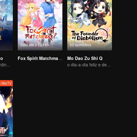
Saiu até o Ep145
30 episódios
io
Fox Spirit Matchmaker
Mo Dao Zu Shi Q
Aventura extraordinária, um adolescente renascido da adversidade
o dia-a-dia feliz e descansado
vo WeTV