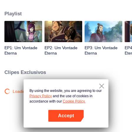
atingido por raios por causa disso, até conhecer o Guia, Mestre Li Qinghou...
Um anime chinês bem feito sobre o cultivo da imortalidade com inúmeras
Playlist
tramas divertidas. Venha assistir para encher seu verão de alegria.
EP1: Um Vontade
EP2: Um Vontade
EP3: Um Vontade
EP4
Eterna
Eterna
Eterna
Ete
Clipes Exclusivos
By using the website, you are agreeing to our
Loading…
Privacy Policy
and the use of cookies in
accordance with our
Cookie Policy.
Accept
Abra o programa