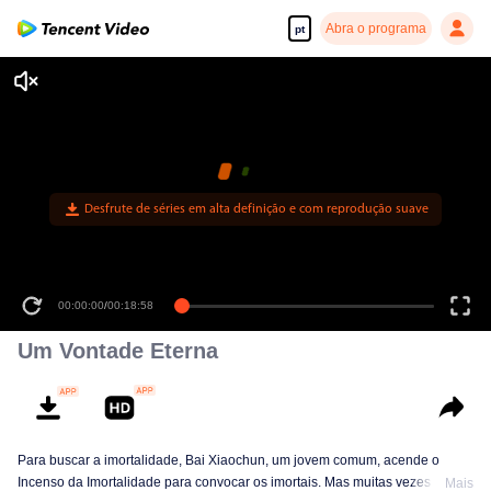
Abra o programa
pt
Desfrute de séries em alta definição e com reprodução suave
00:00:00
/
00:18:58
Um Vontade Eterna
Para buscar a imortalidade, Bai Xiaochun, um jovem comum, acende o
Incenso da Imortalidade para convocar os imortais. Mas muitas vezes ele é
Mais