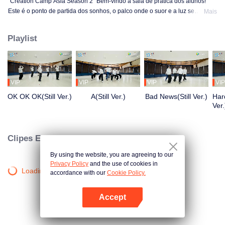
"Creation Camp Asia Season 2" Bem-vindo à sala de prática dos alunos!
Este é o ponto de partida dos sonhos, o palco onde o suor e a luz se
Mais
entrelaçam! Os alunos estão praticando com todas as suas forças apenas
para o momento de brilhar no palco. Do início da manhã até tarde da noite,
Playlist
do desconhecimento à proficiência, cada passo é uma transformação. Quer
conhecer suas histórias de sala de prática?
VIP
VIP
VIP
VIP
OK OK OK(Still Ver.)
A(Still Ver.)
Bad News(Still Ver.)
Hard
Ver.
Clipes Exclusivos
By using the website, you are agreeing to our
Privacy Policy
and the use of cookies in
Loading…
accordance with our
Cookie Policy.
Accept
Abra o programa