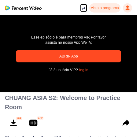
Abra o programa
pt
Esse episódio é para membros VIP. Por favor
assista no nosso App WeTV.
pay limit
ABRIR App
Código de erro: 70013083.-1-b960046036332a976cf3bc34db3244bd
Já é usuário VIP?
log in
00:00:00
/
00:00:00
CHUANG ASIA S2: Welcome to Practice
Room