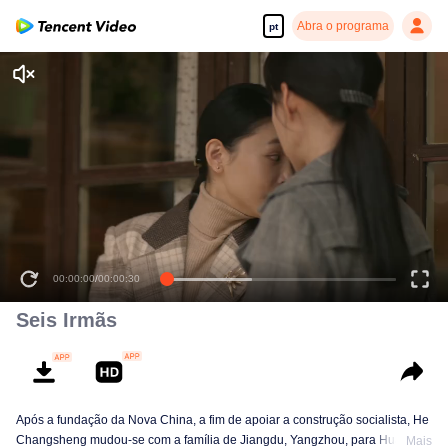
Abra o programa
pt
00:00:00
/
00:00:30
Seis Irmãs
Após a fundação da Nova China, a fim de apoiar a construção socialista, He
Changsheng mudou-se com a família de Jiangdu, Yangzhou, para Huainan,
Mais