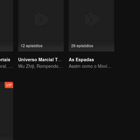
12 episódios
26 episódios
rtais
Universo Marcial Temporada 1
As Espadas
Uma canção imoral, revelando sangue e lágrimas
Wu Zhiji, Rompendo o Céu, Movendo o Céu e a Terra
Assim como o Movimento Celestial é Sempre Vigoroso, um Cavalheiro Deve Se Esforçar Incessantemente
VIP