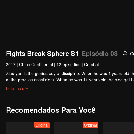
Fights Break Sphere S1
Episódio 08
C
2017
|
China Continental
|
12 episódios
|
Combat
Xiao yan is the genius boy of discipline. When he was 4 years old, 
of the practice asceticism. When he was 11 years old, he also got L
unexpected happened, So xiaoyan lost his power. He disappoint in h
Leia mais
Recomendados Para Você
Original
Original