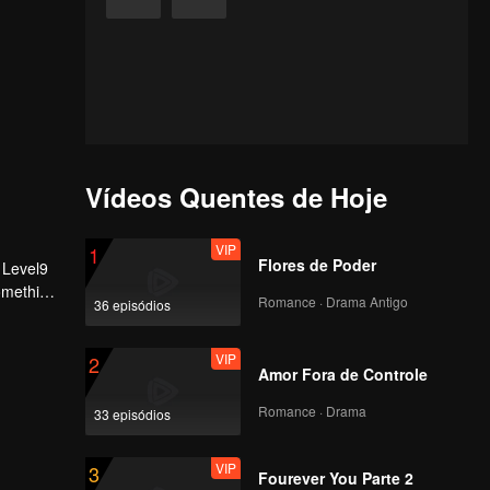
Vídeos Quentes de Hoje
VIP
1
Flores de Poder
 Level9
Something
Romance · Drama Antigo
36 episódios
VIP
2
Amor Fora de Controle
Romance · Drama
33 episódios
VIP
3
Fourever You Parte 2