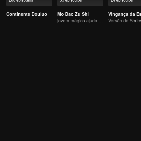
Continente Douluo
Mo Dao Zu Shi
Vingança da E
jovem mágico ajuda os povos