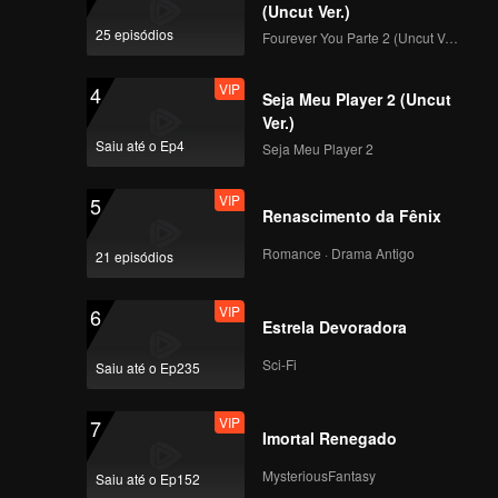
(Uncut Ver.)
25 episódios
Fourever You Parte 2 (Uncut Ver.)
VIP
4
Seja Meu Player 2 (Uncut
Ver.)
Saiu até o Ep4
Seja Meu Player 2
VIP
5
Renascimento da Fênix
Romance · Drama Antigo
21 episódios
VIP
6
Estrela Devoradora
Sci-Fi
Saiu até o Ep235
VIP
7
Imortal Renegado
MysteriousFantasy
Saiu até o Ep152