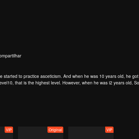
ompartilhar
he started to practice asceticism. And when he was 10 years old, he got
evel10, that is the highest level. However, when he was i2 years old, 
imself.
VIP
Original
VIP