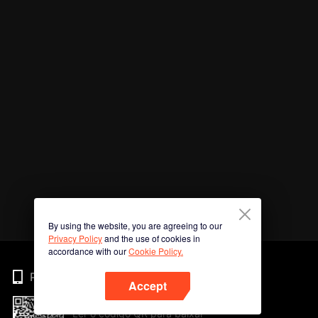
By using the website, you are agreeing to our
Privacy Policy
and the use of cookies in
accordance with our
Cookie Policy.
Phone
Accept
Ler o código QR para baixar