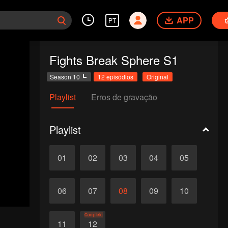
APP
PT
Fights Break Sphere S1
Season 10
12 episódios
Original
Playlist
Erros de gravação
Playlist
01
02
03
04
05
06
07
08
09
10
Completo
11
12