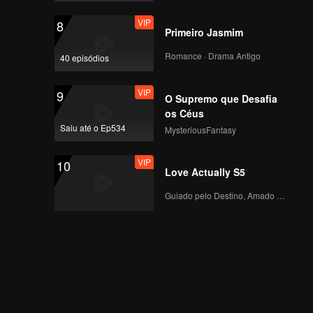
VIP
8
Primeiro Jasmim
Romance · Drama Antigo
40 episódios
VIP
9
O Supremo que Desafia
os Céus
Saiu até o Ep534
MysteriousFantasy
VIP
10
Love Actually S5
Guiado pelo Destino, Amado com o Coração