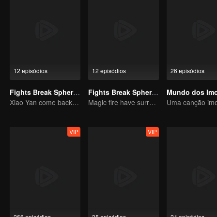
12 episódios
12 episódios
26 episódios
Fights Break Sphere S2
Fights Break Sphere S3
Mundo dos Imo
Xiao Yan come back! Everything is shifting once again ！
Magic fire have surrendered! Xiao Yan mastered the fighting skill——Buddha anger Lotus!
VIP
VIP
266 episódios
35 episódios
24 episódios