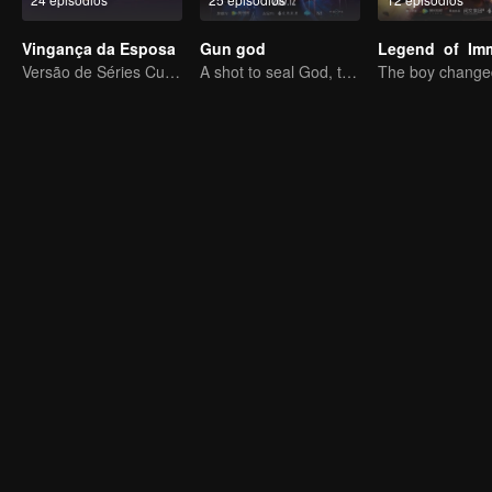
Vingança da Esposa
Gun god
Versão de Séries Curtas “A Tentação de voltar para casa”
A shot to seal God, this is our battle!