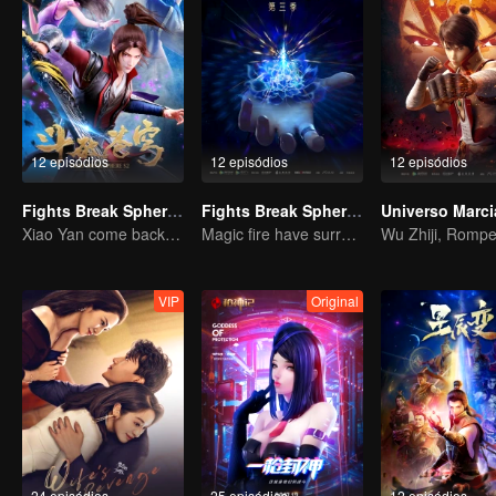
12 episódios
12 episódios
12 episódios
Fights Break Sphere S2
Fights Break Sphere S3
Xiao Yan come back! Everything is shifting once again ！
Magic fire have surrendered! Xiao Yan mastered the fighting skill——Buddha anger Lotus!
VIP
Original
24 episódios
25 episódios
12 episódios