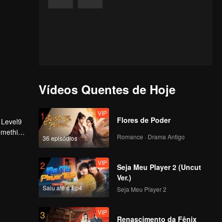
Vídeos Quentes de Hoje
VIP
1
Flores de Poder
 Level9
Something
Romance · Drama Antigo
36 episódios
VIP
2
Seja Meu Player 2 (Uncut
Ver.)
Saiu até o Ep4
Seja Meu Player 2
VIP
3
Renascimento da Fênix