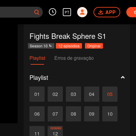
APP
PT
Fights Break Sphere S1
Season 10
12 episódios
Original
Playlist
Erros de gravação
Playlist
01
02
03
04
05
06
07
08
09
10
Completo
11
12