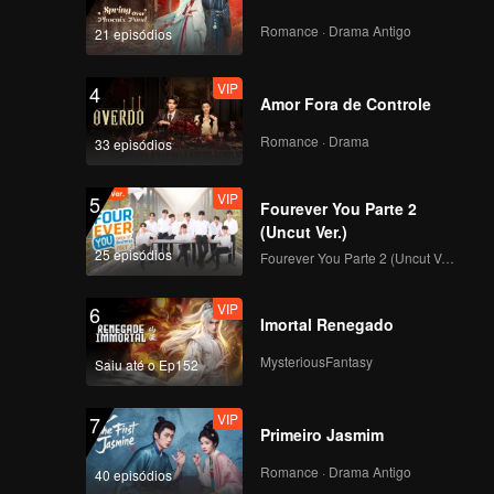
Romance · Drama Antigo
21 episódios
VIP
4
Amor Fora de Controle
Romance · Drama
33 episódios
VIP
5
Fourever You Parte 2
(Uncut Ver.)
25 episódios
Fourever You Parte 2 (Uncut Ver.)
VIP
6
Imortal Renegado
MysteriousFantasy
Saiu até o Ep152
VIP
7
Primeiro Jasmim
Romance · Drama Antigo
40 episódios