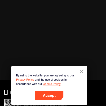
By using the website, you are agreeing to our
Privacy Policy
and the use of cookies in
accordance with our
Cookie Policy.
Phone
Accept
Ler o código QR para baixar