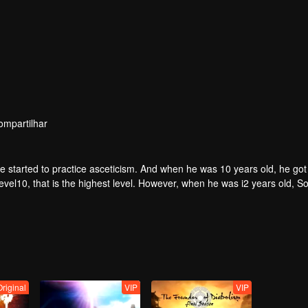
ompartilhar
he started to practice asceticism. And when he was 10 years old, he got
evel10, that is the highest level. However, when he was i2 years old, 
imself.
Original
VIP
VIP