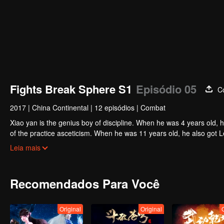
Fights Break Sphere S1
Episódio 05
C
2017
|
China Continental
|
12 episódios
|
Combat
Xiao yan is the genius boy of discipline. When he was 4 years old, 
of the practice asceticism. When he was 11 years old, he also got L
unexpected happened, So xiaoyan lost his power. He disappoint in h
Leia mais
Recomendados Para Você
Original
Original