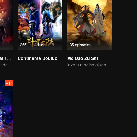
266 episódios
35 episódios
Universo Marcial Temporada 1
Continente Douluo
Mo Dao Zu Shi
Wu Zhiji, Rompendo o Céu, Movendo o Céu e a Terra
jovem mágico ajuda os povos
VIP