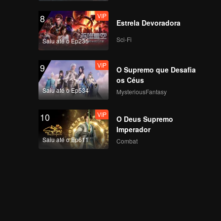
VIP
8
Estrela Devoradora
Sci-Fi
Saiu até o Ep235
VIP
9
O Supremo que Desafia
os Céus
Saiu até o Ep534
MysteriousFantasy
VIP
10
O Deus Supremo
Imperador
Saiu até o Ep611
Combat