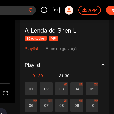
APP
PT
A Lenda de Shen Li
39 episódios
VIP
Playlist
Erros de gravação
Playlist
01-30
31-39
VIP
VIP
VIP
01
02
03
04
05
VIP
VIP
VIP
VIP
VIP
06
07
08
09
10