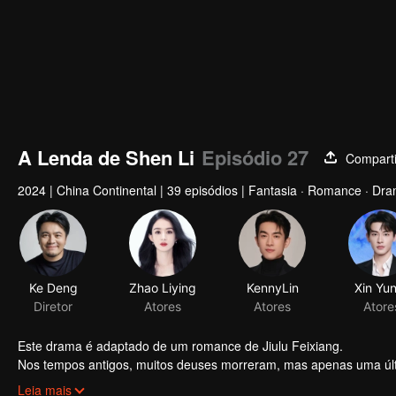
A Lenda de Shen Li
Episódio 27
Comparti
2024
|
China Continental
|
39 episódios
|
Fantasia · Romance · Dr
Ke Deng
Zhao Liying
KennyLin
Xin Yun
Diretor
Atores
Atores
Atore
Este drama é adaptado de um romance de Jiulu Feixiang.
Nos tempos antigos, muitos deuses morreram, mas apenas uma últi
emoção ou desejo, vivia além do céu há dezenas de milhares de an
Leia mais