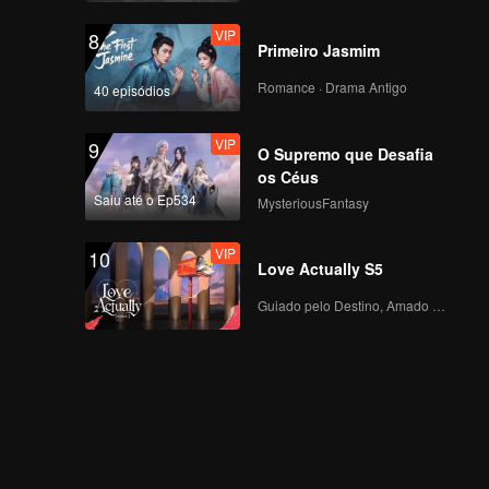
VIP
8
Primeiro Jasmim
Romance · Drama Antigo
40 episódios
VIP
9
O Supremo que Desafia
os Céus
Saiu até o Ep534
MysteriousFantasy
VIP
10
Love Actually S5
Guiado pelo Destino, Amado com o Coração