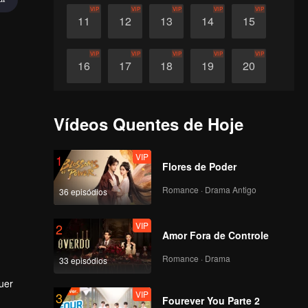
VIP
VIP
VIP
VIP
VIP
11
12
13
14
15
VIP
VIP
VIP
VIP
VIP
16
17
18
19
20
VIP
VIP
VIP
VIP
VIP
21
22
23
24
25
Vídeos Quentes de Hoje
VIP
VIP
VIP
VIP
VIP
26
27
28
29
30
VIP
1
Flores de Poder
Romance · Drama Antigo
36 episódios
VIP
2
Amor Fora de Controle
Romance · Drama
33 episódios
uer
VIP
3
zinho.
Fourever You Parte 2