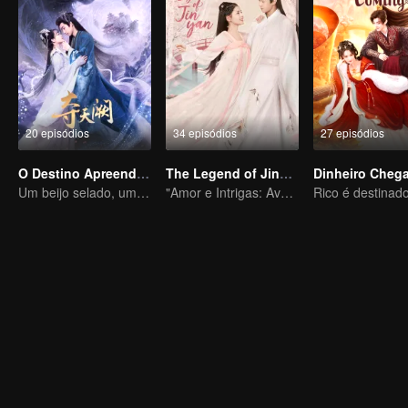
20 episódios
34 episódios
27 episódios
O Destino Apreendido
The Legend of Jinyan
Dinheiro Cheg
Um beijo selado, um amor eterno por mil anos
"Amor e Intrigas: Aventura Épica"