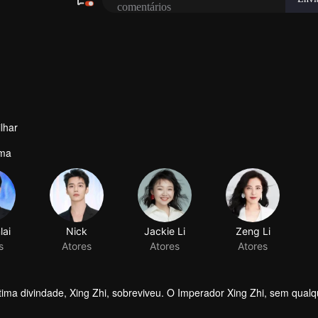
lhar
ama
lai
Nick
s
Atores
ma divindade, Xing Zhi, sobreviveu. O Imperador Xing Zhi, sem qualq
os. Em uma guerra entre deuses e demônios, ele salvou a situação so