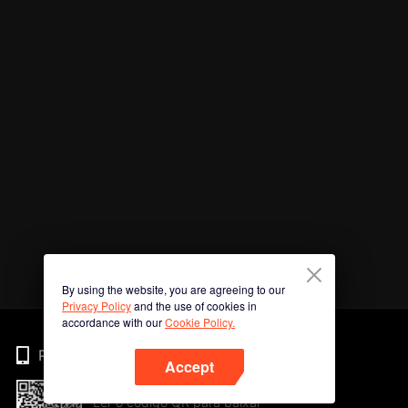
By using the website, you are agreeing to our
Privacy Policy
and the use of cookies in
accordance with our
Cookie Policy.
Phone
Accept
Ler o código QR para baixar