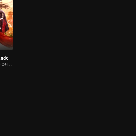
ando
Rico é destinado pelo céu, tenho a sorte de conhecê-lo