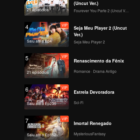
uiu um
(Uncut Ver.)
a de
25 episódios
Fourever You Parte 2 (Uncut Ver.)
as penas
licado
VIP
4
Seja Meu Player 2 (Uncut
Ver.)
Saiu até o Ep4
Seja Meu Player 2
VIP
5
Renascimento da Fênix
Romance · Drama Antigo
21 episódios
VIP
6
Estrela Devoradora
Sci-Fi
Saiu até o Ep235
VIP
7
Imortal Renegado
MysteriousFantasy
Saiu até o Ep152