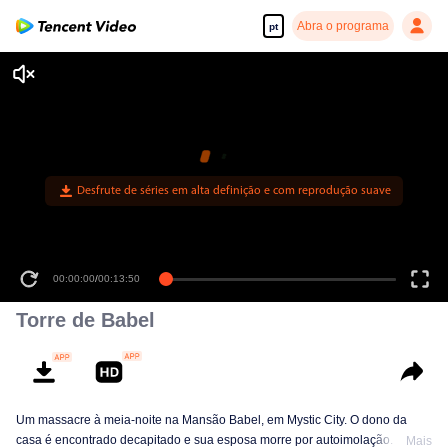
Abra o programa
pt
Desfrute de séries em alta definição e com reprodução suave
00:00:00
/
00:13:50
Torre de Babel
Um massacre à meia-noite na Mansão Babel, em Mystic City. O dono da
casa é encontrado decapitado e sua esposa morre por autoimolação. Duas
Mais