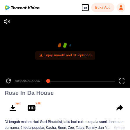
Buka App
en
Enjoy smooth and HD episodes
00:00:00
/
01:00:42
Rose In Da House
Di tengah malam Hari Suci Bhuddist, iaitu hari cukur kepala sami dan bulan
purnama, 6 idola popular, Kacha, Boon, Zee, Talay, Tommy dan Mark, tiba di
Semua