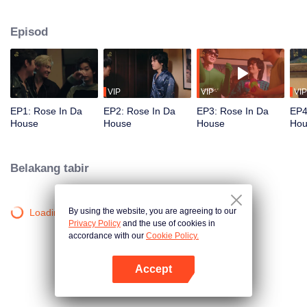
lokasi yang diatur oleh DnD, syarikat itu. Mereka berkumpul untuk berlatih
untuk konsert pertama mereka, yang juga ialah persembahan besar pada
Episod
tahun ini. Siapa sangka bahawa mereka akan bertemu sesuatu menakutkan
di 'Red Brick House', di mana terdapat "Rose The Ghost", yang tinggal di
sana selama lebih 200 tahun dan gila dengan idola …
VIP
VIP
VIP
EP1: Rose In Da
EP2: Rose In Da
EP3: Rose In Da
EP4
House
House
House
Hou
Belakang tabir
By using the website, you are agreeing to our
Loading…
Privacy Policy
and the use of cookies in
accordance with our
Cookie Policy.
Accept
Buka App