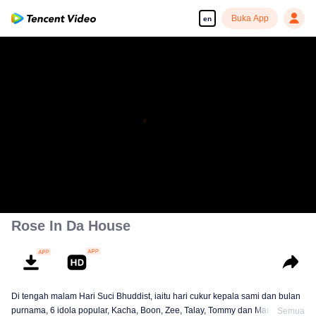
Buka App
en
Rose In Da House
Di tengah malam Hari Suci Bhuddist, iaitu hari cukur kepala sami dan bulan
purnama, 6 idola popular, Kacha, Boon, Zee, Talay, Tommy dan Mark, tiba di
Semua