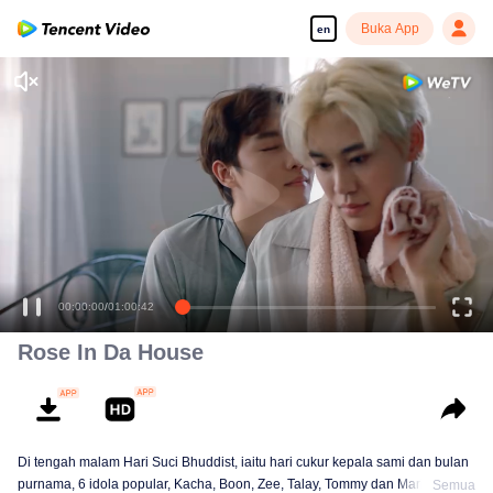
Buka App
en
Enjoy smooth and HD episodes
00:00:00
/
01:00:42
Rose In Da House
Di tengah malam Hari Suci Bhuddist, iaitu hari cukur kepala sami dan bulan
purnama, 6 idola popular, Kacha, Boon, Zee, Talay, Tommy dan Mark, tiba di
Semua