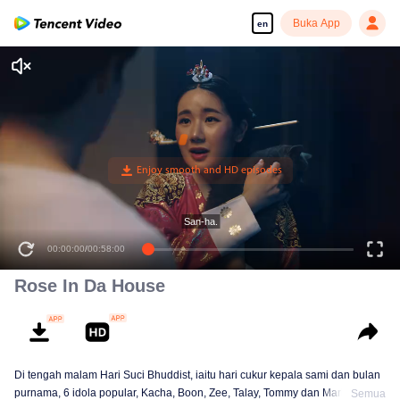
Buka App
en
00:00:00
/
00:58:00
Rose In Da House
Di tengah malam Hari Suci Bhuddist, iaitu hari cukur kepala sami dan bulan
purnama, 6 idola popular, Kacha, Boon, Zee, Talay, Tommy dan Mark, tiba di
Semua