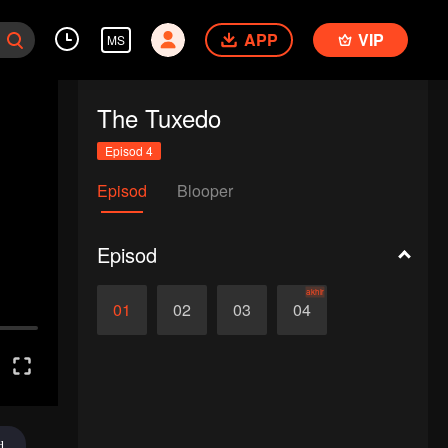
APP
VIP
MS
The Tuxedo
Episod 4
Episod
Blooper
Episod
akhir
01
02
03
04