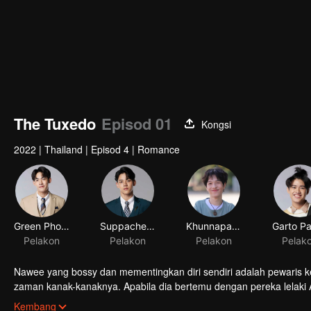
The Tuxedo
Episod 01
Kongsi
2022
|
Thailand
|
Episod 4
|
Romance
Green Phongsathorn Padungktiwong
Suppacheep Chanapai
Khunnapat Pichetworawut
Pelakon
Pelakon
Pelakon
Nawee yang bossy dan mementingkan diri sendiri adalah pewaris k
zaman kanak-kanaknya. Apabila dia bertemu dengan pereka lelaki
menjadi tidak dapat dinafikan. Percintaan mereka bermula...
Kembang