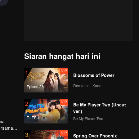
Siaran hangat hari ini
VIP
1
Blossoms of Power
Romance · Kuno
Episod 36
VIP
2
Be My Player Two (Uncut
ver.)
To EP 4
Be My Player Two
uma
bersama
VIP
3
Spring Over Phoenix