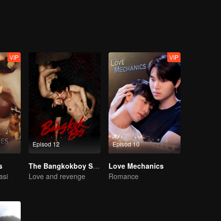
VIP
VIP
Episod 12
Episod 10
s
The Bangkokboy Series
Love Mechanics
asi
Love and revenge
Romance