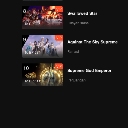
VIP
8
Swallowed Star
Fiksyen sains
To EP 235
VIP
9
Against The Sky Supreme
Fantasi
To EP 534
VIP
10
Supreme God Emperor
Perjuangan
To EP 611