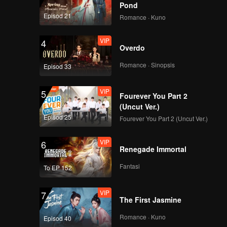
Pond
Episod 21
Romance · Kuno
VIP
4
Overdo
Romance · Sinopsis
Episod 33
VIP
5
Fourever You Part 2
(Uncut Ver.)
Episod 25
Fourever You Part 2 (Uncut Ver.)
VIP
6
Renegade Immortal
Fantasi
To EP 152
VIP
7
The First Jasmine
Romance · Kuno
Episod 40