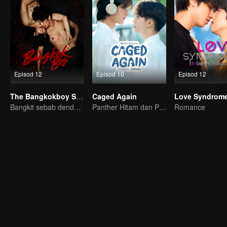
Episod 12
Episod 10
Episod 12
The Bangkokboy Series (Uncut Ver.)
Caged Again
Love Syndrome 
Bangkit sebab dendam, rebah sebab cinta!
Panther Hitam dan Penguin
Romance