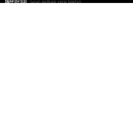
turun aplikasi versi telefon
bimbit!
Bantuan dan Maklum Balas
Te
Cadangan dan maklum balas
Se
Hu
Al
ted.