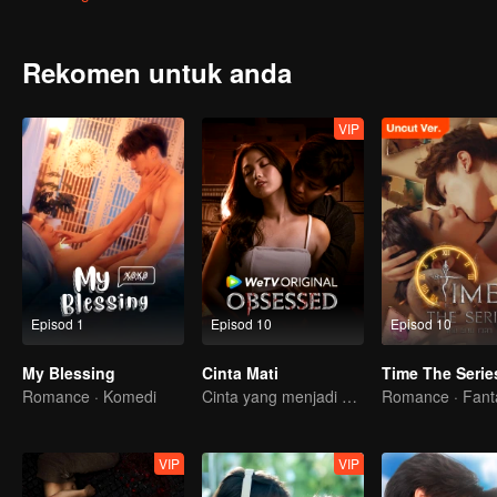
Rekomen untuk anda
VIP
Episod 1
Episod 10
Episod 10
My Blessing
Cinta Mati
Time The Serie
Romance · Komedi
Cinta yang menjadi obsesi
Romance · Fant
VIP
VIP