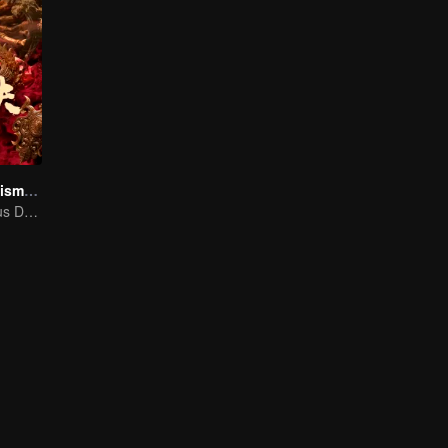
The Golden Talisman: Star Tomb
Hu Bayi's Perilous Decryption