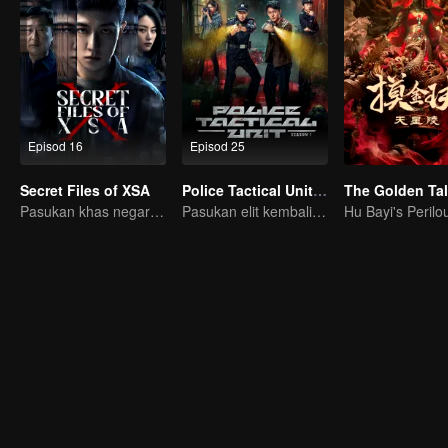
Episod 16
Episod 25
Secret Files of XSA
Police Tactical Unit Season 1
Pasukan khas negara tumpaskan komplot pengintipan
Pasukan elit kembali beraksi! Satu demi satu kes pelik terbongkar!