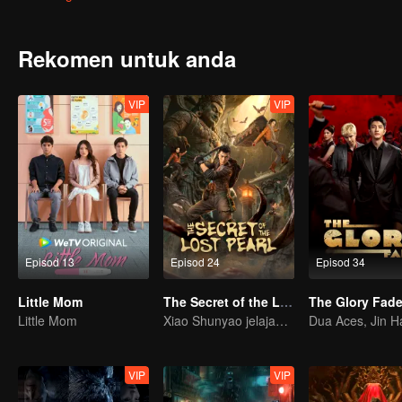
jerat takdir. Apabila rahsia mula terbongkar dan bahaya mengintai d
penipuan, apakah kebenaran sebenar yang tersembunyi?
Rekomen untuk anda
VIP
VIP
Episod 13
Episod 24
Episod 34
Little Mom
The Secret of the Lost Pearl
The Glory Fad
Little Mom
Xiao Shunyao jelajah cari harta, pecahkan sumpahan darah!
VIP
VIP