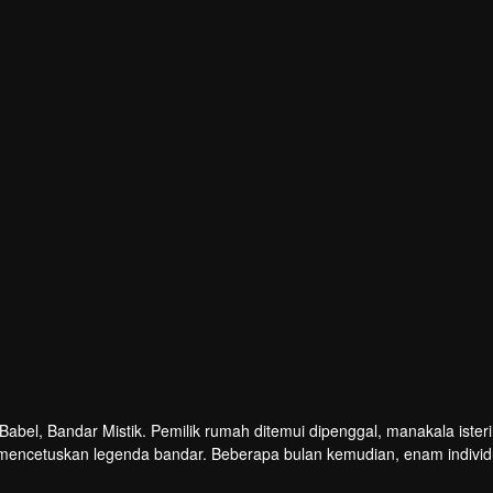
bel, Bandar Mistik. Pemilik rumah ditemui dipenggal, manakala ister
mencetuskan legenda bandar. Beberapa bulan kemudian, enam indivi
wasiat, tanpa menyedari bahawa mereka sebenarnya telah melangkah k