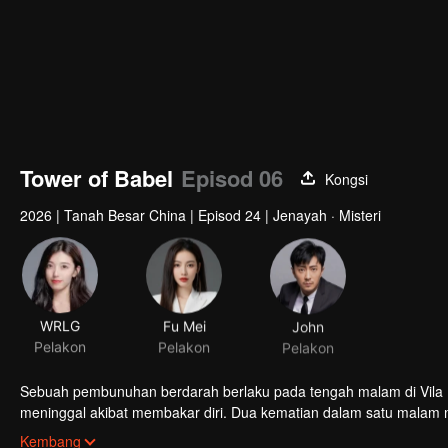
Tower of Babel
Episod 06
Kongsi
2026
|
Tanah Besar China
|
Episod 24
|
Jenayah · Misteri
WRLG
Fu Mei
John
Pelakon
Pelakon
Pelakon
Sebuah pembunuhan berdarah berlaku pada tengah malam di Vila Ba
meninggal akibat membakar diri. Dua kematian dalam satu malam 
berkumpul di Towel of Babel untuk mencari kebenaran di sebalik 
Kembang