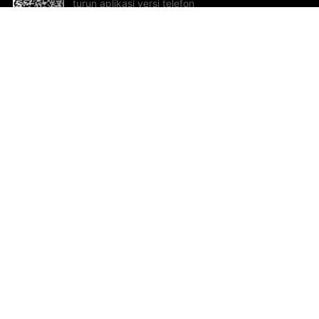
turun aplikasi versi telefon
bimbit!
Bantuan dan Maklum Balas
Te
Cadangan dan maklum balas
Se
Hu
Al
ted.