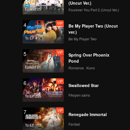
in
(Uncut Ver.)
Episod 25
Fourever You Part 2 (Uncut Ver.)
VIP
4
Be My Player Two (Uncut
ver.)
To EP 4
Be My Player Two
VIP
5
Spring Over Phoenix
Pond
Episod 21
Romance · Kuno
VIP
6
Swallowed Star
Fiksyen sains
To EP 235
VIP
7
Renegade Immortal
Fantasi
To EP 152