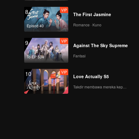
VIP
8
The First Jasmine
Romance · Kuno
Episod 40
VIP
9
Against The Sky Supreme
Fantasi
To EP 534
VIP
10
Love Actually S5
Takdir membawa mereka kepada cinta yang tulus!