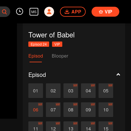
APP
VIP
MS
Tower of Babel
Episod 24
VIP
Episod
Blooper
Episod
VIP
VIP
VIP
01
02
03
04
05
VIP
VIP
VIP
VIP
VIP
06
07
08
09
10
VIP
VIP
VIP
VIP
VIP
11
12
13
14
15