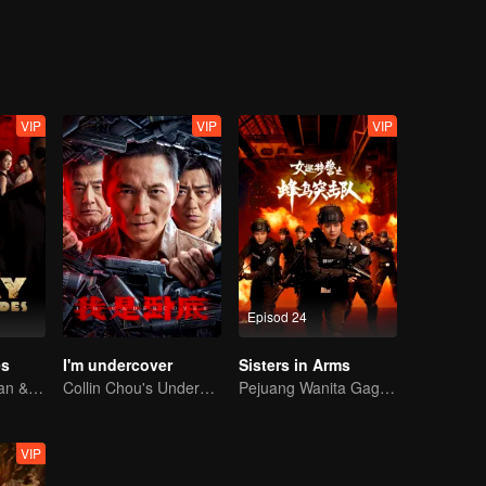
i setiap bayang, tiada seorang pun yang akan selamat. Di sebalik labir
VIP
VIP
VIP
Episod 24
es
I'm undercover
Sisters in Arms
Dua Aces, Jin Han & Zhou Junwei, Menakluk Dunia!
Collin Chou's Undercover War
Pejuang Wanita Gagah: Hancurkan Kejahatan!
VIP