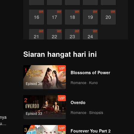
VIP
VIP
VIP
VIP
VIP
16
17
18
19
20
VIP
VIP
VIP
VIP
21
22
23
24
Siaran hangat hari ini
VIP
1
Blossoms of Power
Romance · Kuno
Episod 36
VIP
2
Overdo
Romance · Sinopsis
Episod 33
inya
du
VIP
3
e dalam
Fourever You Part 2