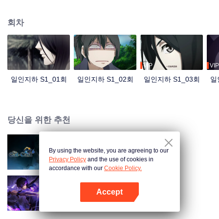
신비로운 소녀 펑바오바오가 그를 찾아오고, 그때부터 그는 활시에게 쫓기고,
괴한에게 베이고, 전에 없던 사건 사고에 휘말리게 된다.
회차
VIP
VIP
일인지하 S1_01회
일인지하 S1_02회
일인지하 S1_03회
일
당신을 위한 추천
By using the website, you are agreeing to our
일인지하 S6
Privacy Policy
and the use of cookies in
accordance with our
Cookie Policy.
Accept
천국의 그림자
앱 열기