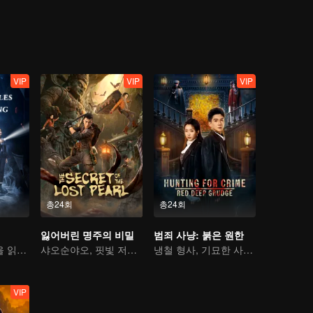
 사건을 촉발하며 사회적 갈등을 심화시킨다. 그들의 뒤에는 ‘바이’과의 
저지른다. 그리고 이상하게 사라진 유기 노숙자들… 이런 미스터리 사건들
친구가 납치되고 그 배후에 숨겨진 범인은…
VIP
VIP
VIP
총24회
총24회
잃어버린 명주의 비밀
범죄 사냥: 붉은 원한
여름의 빛, 마음을 읽는 탐정
샤오순야오, 핏빛 저주를 깨기 위한 보물 사냥에 나서다!
냉철 형사, 기묘한 사건을 파헤쳐 범인을 추적하다
VIP