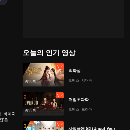
오늘의 인기 영상
VIP
1
백화살
로맨스 · 시대극
총36회
VIP
2
저일초과화
로맨스 · 드라마
총33회
. 바이치
집’은 실
VIP
3
사회적 파
사방극애 S2 (Uncut Ver.)