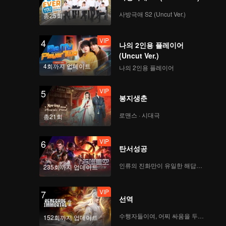
관계가 있
의 뒤편에
사방극애 S2 (Uncut Ver.)
총25회
VIP
4
나의 2인용 플레이어
(Uncut Ver.)
4회까지 업데이트
나의 2인용 플레이어
VIP
5
봉지생춘
로맨스 · 시대극
총21회
VIP
6
탄서성공
인류의 진화만이 유일한 해답이다
235회까지 업데이트
VIP
7
선역
수행자들이여, 어찌 싸움을 두려워하랴
152회까지 업데이트