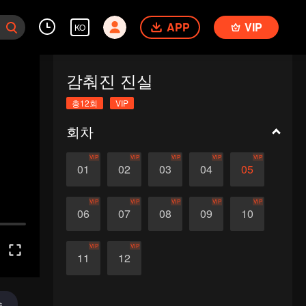
APP
VIP
KO
감춰진 진실
총12회
VIP
회차
VIP
VIP
VIP
VIP
VIP
01
02
03
04
05
VIP
VIP
VIP
VIP
VIP
06
07
08
09
10
VIP
VIP
11
12