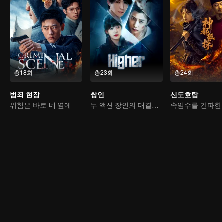
총18회
총23회
총24회
범죄 현장
쌍인
신도호탐
위험은 바로 네 옆에
두 액션 장인의 대결과 구원