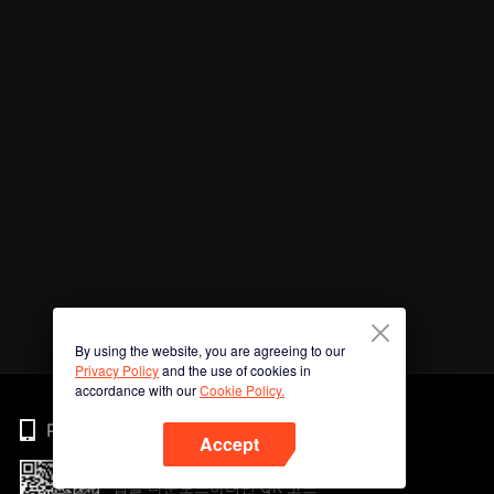
By using the website, you are agreeing to our
Privacy Policy
and the use of cookies in
accordance with our
Cookie Policy.
Phone
Accept
앱을 다운로드하려면 QR 코드