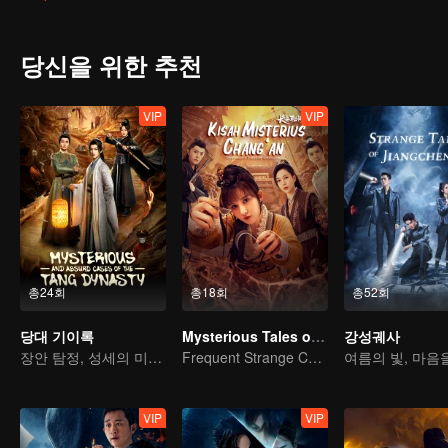
장을 일으키고 있었고, 독성 음식에 의해 피해를 본 노인과 어린이들의
었고, 지역 내 유명한 훙윈 레스토랑의 사장 왕리는 실수로 살인을 
서, 젊고 정의감 넘치는 탕탕은 진실을 점차 밝혀내지만, 그때, 소꿉
당신을 위한 추천
VIP
VIP
총24회
총18회
총52회
당대 기이록
Mysterious Tales of Chang'An
강성궤사
장안 탐정, 성세의 미궁을 풀다
Frequent Strange Cases in Chang'an! Only For The Daring People
VIP
VIP