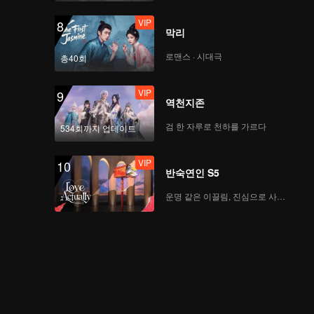
VIP
8
막리
로맨스 · 시대극
총40회
VIP
9
역천지존
검 한 자루로 천하를 가르다
534회까지 업데이트
VIP
10
반숙연인 S5
운명 같은 이끌림, 진심으로 사랑하다