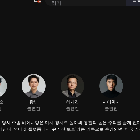
다. 당시 주범 바이치밍은 다시 청시로 돌아와 경찰의 높은 주의를 끌게 된다
러난다. 인터넷 플랫폼에서 ‘유기견 보호’라는 명목으로 운영되던 ‘바궁 개
범죄와 깊은 연관이 있었다. 또, 도시 내에서 개 도둑 두 명은 계속 큰 