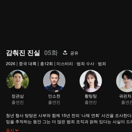
감춰진 진실
05화
공유
2026
|
중국 대륙
|
총12회
|
미스터리 · 범죄 수사 · 범죄
정관삼
인소천
출연진
출연진
청년 형사 탕탕은 사부와 함께 15년 전의 ‘나체 연회’ 사건을 조사한
밍을 추적하는 동안 그는 더 많은 범죄 조직과 얽혀 있다는 사실이 드
제로 사람들을 속여 불법 이득을 취하고 있었고, 이 사건은 바이치밍의 
표시