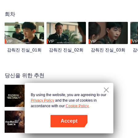
추적하는 동안 그는 더 많은 범죄 조직과 얽혀 있다는 사실이 드러난다. 인터넷
플랫폼에서 ‘유기견 보호’라는 명목으로 운영되던 ‘바궁 개집’은 실제로 사람들
회차
을 속여 불법 이득을 취하고 있었고, 이 사건은 바이치밍의 범죄와 깊은 연관이
있었다. 또, 도시 내에서 개 도둑 두 명은 계속 큰 사회적 파장을 일으키고 있었
고, 독성 음식에 의해 피해를 본 노인과 어린이들의 사건을 촉발하며 사회적 갈
등을 심화시킨다. 그들의 뒤에는 ‘바이’과의 관계가 있었고, 지역 내 유명한 훙윈
레스토랑의 사장 왕리는 실수로 살인을 저지른다. 그리고 이상하게 사라진 유기
VIP
VIP
VIP
VIP
노숙자들… 이런 미스터리 사건들의 뒤편에서, 젊고 정의감 넘치는 탕탕은 진실
감춰진 진실_01회
감춰진 진실_02회
감춰진 진실_03회
감
을 점차 밝혀내지만, 그때, 소꿉친구가 납치되고 그 배후에 숨겨진 범인은…
당신을 위한 추천
By using the website, you are agreeing to our
당대 기이록
Privacy Policy
and the use of cookies in
accordance with our
Cookie Policy.
Accept
Mysterious Tales of Chang'An
앱 열기