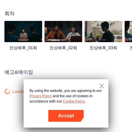
과 성 공안청의 수재 상제는 상부의 지시를 받아 수사에 착수하는 데, 수사가 진
행될 수록 논리에 맞지 않는 의문점들이 자꾸 생겨 수사에 애로가 부딪히게 된
회차
다. 이와 동시에 관징탕과 관계가 좋은 사람들이 속속들이 죽어나가고, 안핑과
상제는 오래된 사건을 발견하게 되면서 안핑의 사부이자 상제의 아버지가 그 사
건에 의해 죽은 것을 알게 되는데...
VIP
VIP
진상배후_01회
진상배후_02회
진상배후_03회
예고&메이킹
By using the website, you are agreeing to our
Loading…
Privacy Policy
and the use of cookies in
accordance with our
Cookie Policy.
Accept
앱 열기