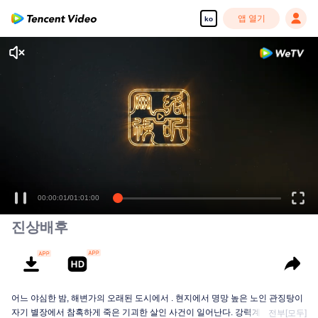
앱 열기
ko
00:00:01
/
01:01:00
진상배후
어느 야심한 밤, 해변가의 오래된 도시에서 . 현지에서 명망 높은 노인 관징탕이
자기 별장에서 참혹하게 죽은 기괴한 살인 사건이 일어난다. 강력계 팀장 안핑
전부[모두]