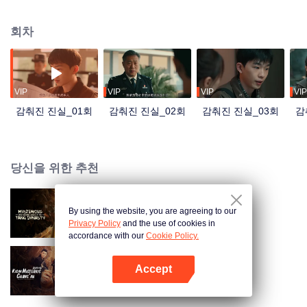
추적하는 동안 그는 더 많은 범죄 조직과 얽혀 있다는 사실이 드러난다. 인터넷
플랫폼에서 ‘유기견 보호’라는 명목으로 운영되던 ‘바궁 개집’은 실제로 사람들
회차
을 속여 불법 이득을 취하고 있었고, 이 사건은 바이치밍의 범죄와 깊은 연관이
있었다. 또, 도시 내에서 개 도둑 두 명은 계속 큰 사회적 파장을 일으키고 있었
고, 독성 음식에 의해 피해를 본 노인과 어린이들의 사건을 촉발하며 사회적 갈
등을 심화시킨다. 그들의 뒤에는 ‘바이’과의 관계가 있었고, 지역 내 유명한 훙윈
레스토랑의 사장 왕리는 실수로 살인을 저지른다. 그리고 이상하게 사라진 유기
VIP
VIP
VIP
VIP
노숙자들… 이런 미스터리 사건들의 뒤편에서, 젊고 정의감 넘치는 탕탕은 진실
감춰진 진실_01회
감춰진 진실_02회
감춰진 진실_03회
감
을 점차 밝혀내지만, 그때, 소꿉친구가 납치되고 그 배후에 숨겨진 범인은…
당신을 위한 추천
By using the website, you are agreeing to our
당대 기이록
Privacy Policy
and the use of cookies in
accordance with our
Cookie Policy.
Accept
Mysterious Tales of Chang'An
앱 열기