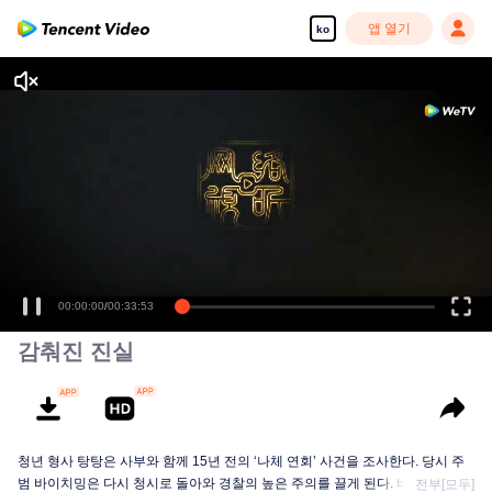
앱 열기
ko
00:00:00
/
00:33:53
감춰진 진실
청년 형사 탕탕은 사부와 함께 15년 전의 ‘나체 연회’ 사건을 조사한다. 당시 주
범 바이치밍은 다시 청시로 돌아와 경찰의 높은 주의를 끌게 된다. 바이치밍을
전부[모두]