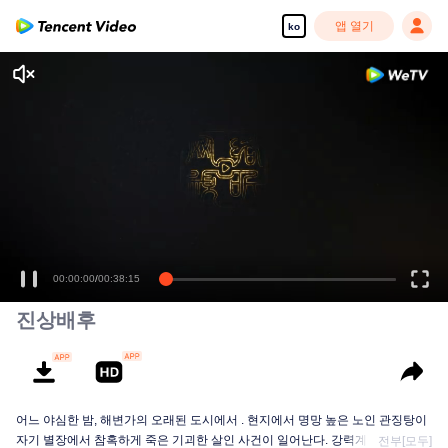
앱 열기
ko
00:00:00
/
00:38:15
진상배후
어느 야심한 밤, 해변가의 오래된 도시에서 . 현지에서 명망 높은 노인 관징탕이
자기 별장에서 참혹하게 죽은 기괴한 살인 사건이 일어난다. 강력계 팀장 안핑
전부[모두]