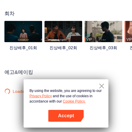
과 성 공안청의 수재 상제는 상부의 지시를 받아 수사에 착수하는 데, 수사가 진
행될 수록 논리에 맞지 않는 의문점들이 자꾸 생겨 수사에 애로가 부딪히게 된
회차
다. 이와 동시에 관징탕과 관계가 좋은 사람들이 속속들이 죽어나가고, 안핑과
상제는 오래된 사건을 발견하게 되면서 안핑의 사부이자 상제의 아버지가 그 사
건에 의해 죽은 것을 알게 되는데...
VIP
VIP
진상배후_01회
진상배후_02회
진상배후_03회
예고&메이킹
By using the website, you are agreeing to our
Loading…
Privacy Policy
and the use of cookies in
accordance with our
Cookie Policy.
Accept
앱 열기