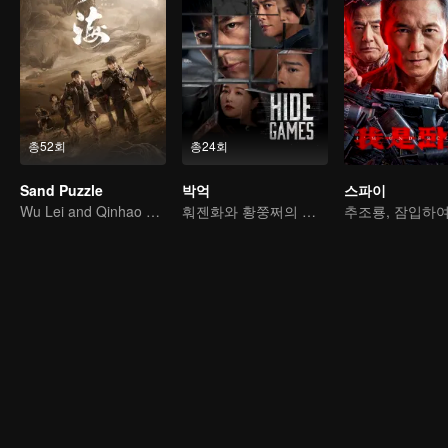
총52회
총24회
Sand Puzzle
박억
스파이
Wu Lei and Qinhao opens their adventure tour.
훠젠화와 황쭝쩌의 쫒고 쫒기는 게임