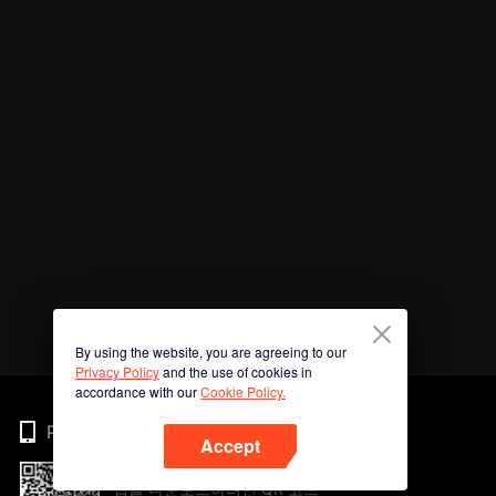
By using the website, you are agreeing to our
Privacy Policy
and the use of cookies in
accordance with our
Cookie Policy.
Phone
Accept
앱을 다운로드하려면 QR 코드