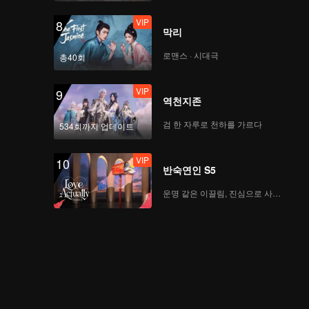
VIP
8
막리
로맨스 · 시대극
총40회
VIP
9
역천지존
검 한 자루로 천하를 가르다
534회까지 업데이트
VIP
10
반숙연인 S5
운명 같은 이끌림, 진심으로 사랑하다