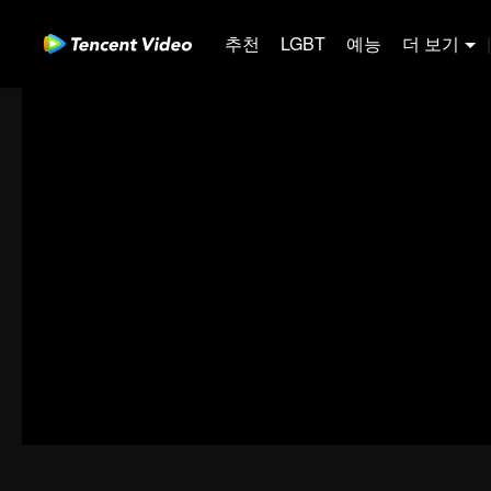
추천
LGBT
예능
더 보기
|
00:00:00
/
00:03:06