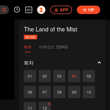
APP
VIP
KO
The Land of the Mist
총12회
회차
비하인드 컷[NG]
회차
01
02
03
04
05
06
07
08
09
10
끝
11
12
송