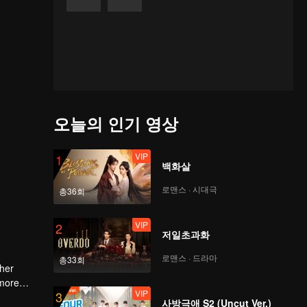
오늘의 인기 영상
VIP
1
백화살
로맨스 · 시대극
총36회
VIP
2
저일초과화
로맨스 · 드라마
총33회
 her
 more
VIP
3
사방극애 S2 (Uncut Ver.)