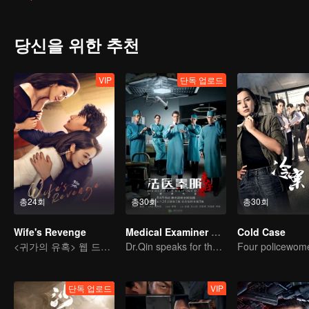
당신을 위한 추천
VIP
단독 업로드
총24회
총30회
총30회
Wife's Revenge
Medical Examiner Dr. Qin:The Survivor
Cold Case
<귀가의 유혹> 웹 드라마 판
Dr.Qin speaks for the dead.
단독 업로드
VIP