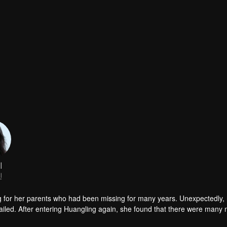
하기
시
진
g for her parents who had been missing for many years. Unexpectedly,
iled. After entering Huangling again, she found that there were many
accident.