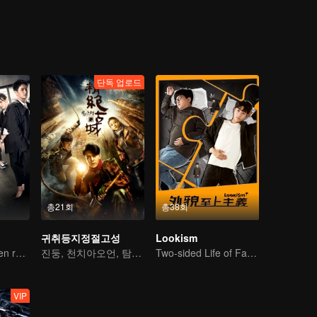
단독 업로드
총21회
총38회
귀취등지정절고성
Lookism
Four policewomen reveal the truth of the cold case
진둥, 천치아오언, 탐험 여행기
Two-sided Life of Fat Mansion Becoming Handsome
VIP