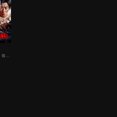
추조룡, 잠입하여 범죄 조직과 대결