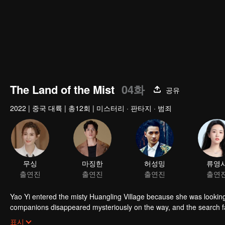
The Land of the Mist
04화
공유
2022
|
중국 대륙
|
총12회
|
미스터리 · 판타지 · 범죄
무싱
마징한
허성밍
류영
출연진
출연진
출연진
출연
Yao Yi entered the misty Huangling Village because she was lookin
companions disappeared mysteriously on the way, and the search fa
people in the village, and these people seemed to be related to an 
표시