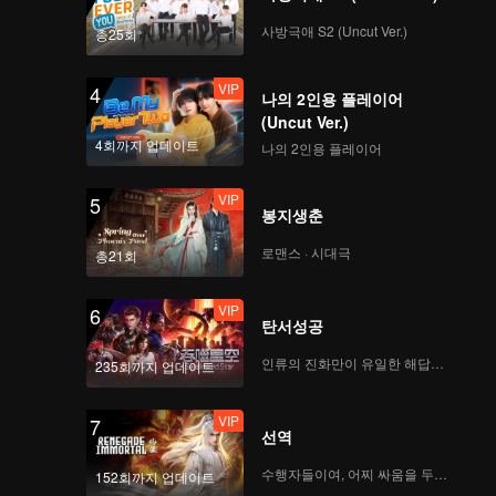
사방극애 S2 (Uncut Ver.)
총25회
VIP
4
나의 2인용 플레이어
(Uncut Ver.)
4회까지 업데이트
나의 2인용 플레이어
VIP
5
봉지생춘
로맨스 · 시대극
총21회
VIP
6
탄서성공
인류의 진화만이 유일한 해답이다
235회까지 업데이트
VIP
7
선역
수행자들이여, 어찌 싸움을 두려워하랴
152회까지 업데이트