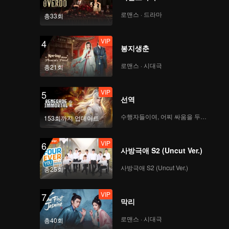
로맨스 · 드라마
총33회
VIP
4
봉지생춘
로맨스 · 시대극
총21회
VIP
5
선역
수행자들이여, 어찌 싸움을 두려워하랴
153회까지 업데이트
VIP
6
사방극애 S2 (Uncut Ver.)
사방극애 S2 (Uncut Ver.)
총25회
VIP
7
막리
로맨스 · 시대극
총40회