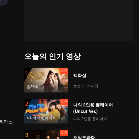
오늘의 인기 영상
VIP
1
백화살
로맨스 · 시대극
총36회
VIP
2
나의 2인용 플레이어
(Uncut Ver.)
4회까지 업데이트
나의 2인용 플레이어
내려가는
VIP
3
저일초과화