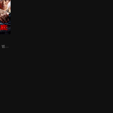
추조룡, 잠입하여 범죄 조직과 대결