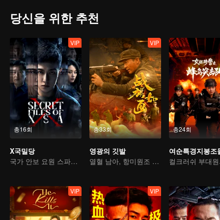
당신을 위한 추천
VIP
VIP
총16회
총33회
총24회
X국밀당
영광의 깃발
여순특경지봉조
국가 안보 요원 스파이의 음모를 분쇄하다
열혈 남아, 항미원조 조국 지키다
VIP
VIP