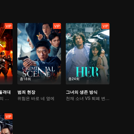
VIP
VIP
VIP
총18회
총24회
돌격대
범죄 현장
그녀의 생존 방식
컬크러쉬 부대원의 사투를 건 범죄와의 전쟁
위험은 바로 네 옆에
천재 소녀 VS 퇴폐 변호사
VIP