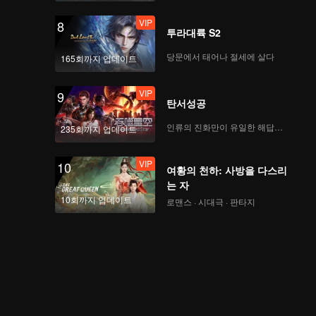
VIP
8
투라대륙 S2
당문에서 태어나 절세에 살다
165회까지 업데이트
VIP
9
탄서성공
인류의 진화만이 유일한 해답이다
235회까지 업데이트
VIP
10
여황의 천하: 사방을 다스리
는 자
10회까지 업데이트
로맨스 · 시대극 · 판타지