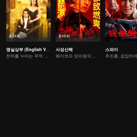
총24회
총48회
명실상부 (English Ver.)
사성산해
스파이
천하를 누비는 무적 명의
웨이쯔와 양쉬원의 피 끓는 조직의 전설