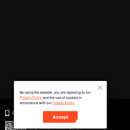
By using the website, you are agreeing to our
Privacy Policy
and the use of cookies in
accordance with our
Cookie Policy.
Phone
Accept
앱을 다운로드하려면 QR 코드