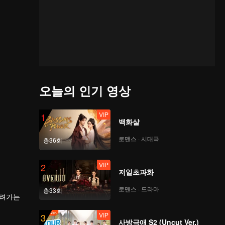
오늘의 인기 영상
VIP
1
백화살
로맨스 · 시대극
총36회
VIP
2
저일초과화
로맨스 · 드라마
총33회
내려가는
VIP
3
사방극애 S2 (Uncut Ver.)