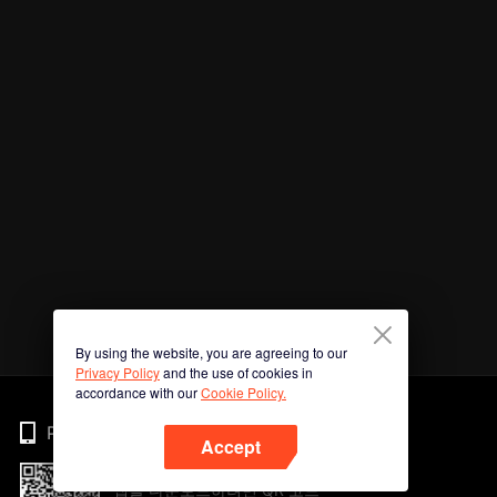
By using the website, you are agreeing to our
Privacy Policy
and the use of cookies in
accordance with our
Cookie Policy.
Phone
Accept
앱을 다운로드하려면 QR 코드