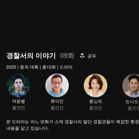
경찰서의 이야기
09화
공유
2025
|
중국 대륙
|
총12회
|
드라마
여윤봉
류아진
룽싱위
린샤오
출연진
출연진
출연진
출연
본 드라마는 어느 번화가 소재 경찰서의 말단 경찰관들이 복잡한 환
내용을 담고 있습니다.