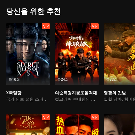
당신을 위한 추천
VIP
VIP
총16회
총24회
총33회
X국밀당
여순특경지봉조돌격대
영광의 깃발
국가 안보 요원 스파이의 음모를 분쇄하다
컬크러쉬 부대원의 사투를 건 범죄와의 전쟁
VIP
VIP