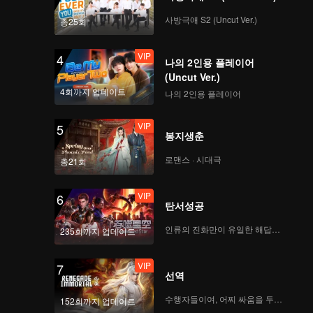
사방극애 S2 (Uncut Ver.)
총25회
VIP
4
나의 2인용 플레이어
(Uncut Ver.)
4회까지 업데이트
나의 2인용 플레이어
VIP
5
봉지생춘
로맨스 · 시대극
총21회
VIP
6
탄서성공
인류의 진화만이 유일한 해답이다
235회까지 업데이트
VIP
7
선역
수행자들이여, 어찌 싸움을 두려워하랴
152회까지 업데이트