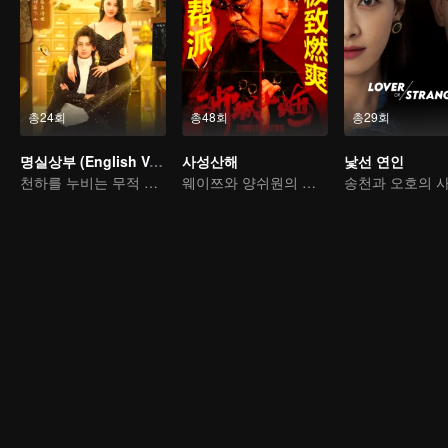
총24회
총48회
총29회
명실상부 (English Ver.)
사성산해
낯선 연인
천하를 누비는 무적 명의
웨이쯔와 양쉬원의 피 끓는 조직의 전설