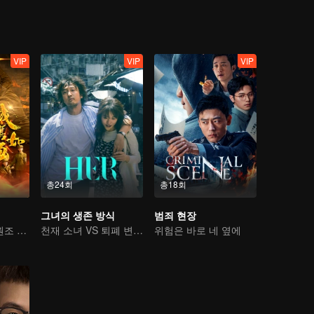
VIP
VIP
VIP
총24회
총18회
그녀의 생존 방식
범죄 현장
열혈 남아, 항미원조 조국 지키다
천재 소녀 VS 퇴폐 변호사
위험은 바로 네 옆에