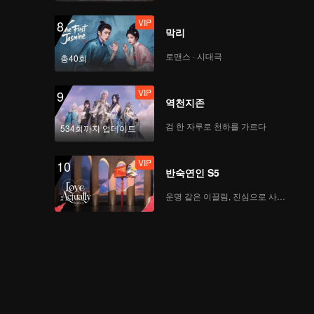
VIP
8
막리
로맨스 · 시대극
총40회
VIP
9
역천지존
검 한 자루로 천하를 가르다
534회까지 업데이트
VIP
10
반숙연인 S5
운명 같은 이끌림, 진심으로 사랑하다