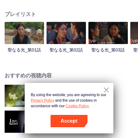
ト公立学校で愛を育んでいきます。この二人の物語を中心に、ドラマは中国
共産党がチベット内陸部に設立した初の高等教育機関であるチベット公立学
プレイリスト
校の創設と発展を描きます。平和解放がチベットとその人々ににもたらした
大きな変化を浮き彫りにし、新チベットの困難ながらも揺るぎない発展の道
のりを描いています。
VIP
VIP
聖なる光_第01話
聖なる光_第02話
聖なる光_第03話
聖
おすすめの視聴内容
By using the website, you are agreeing to our
時間に逆らって来る君
Privacy Policy
and the use of cookies in
accordance with our
Cookie Policy.
Accept
秘密の恋
Appを開く