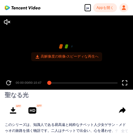
Appを開く
ja
高解像度の映像•スピーディな再生へ
00:00:00
/
00:10:47
聖なる光
このシリーズは、知識人である易高遠と純粋なチベット人少女ゲサン・メド
ゥオの旅路を描く物語です。二人はチベットで出会い、心を通わせ、チベッ
全て