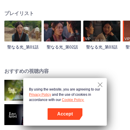
ト公立学校で愛を育んでいきます。この二人の物語を中心に、ドラマは中国
共産党がチベット内陸部に設立した初の高等教育機関であるチベット公立学
プレイリスト
校の創設と発展を描きます。平和解放がチベットとその人々ににもたらした
大きな変化を浮き彫りにし、新チベットの困難ながらも揺るぎない発展の道
のりを描いています。
VIP
VIP
聖なる光_第01話
聖なる光_第02話
聖なる光_第03話
聖
おすすめの視聴内容
By using the website, you are agreeing to our
時間に逆らって来る君
Privacy Policy
and the use of cookies in
accordance with our
Cookie Policy.
Accept
秘密の恋
Appを開く