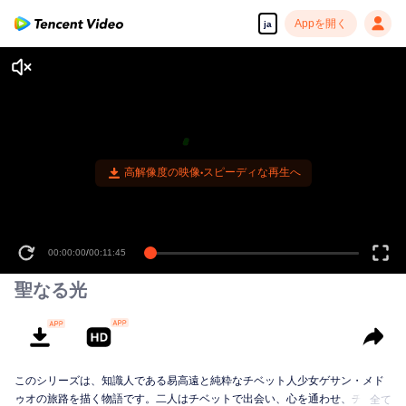
Appを開く
ja
高解像度の映像•スピーディな再生へ
00:00:00
/
00:11:45
聖なる光
このシリーズは、知識人である易高遠と純粋なチベット人少女ゲサン・メド
ゥオの旅路を描く物語です。二人はチベットで出会い、心を通わせ、チベッ
全て