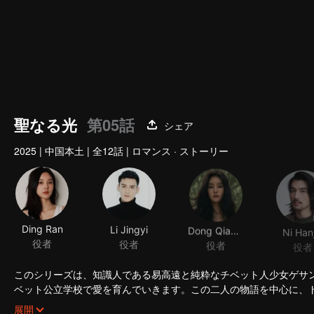
聖なる光
第05話
シェア
2025
|
中国本土
|
全12話
|
ロマンス · ストーリー
Ding Ran
Li Jingyi
Dong Qianyu
Ni Han
役者
役者
役者
役者
このシリーズは、知識人である易高遠と純粋なチベット人少女ゲサ
ベット公立学校で愛を育んでいきます。この二人の物語を中心に、
ト公立学校の創設と発展を描きます。平和解放がチベットとその人
展開