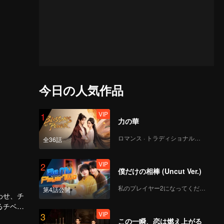
今日の人気作品
VIP
1
力の華
ロマンス · トラディショナル・コスチューム
全36話
VIP
2
僕だけの相棒 (Uncut Ver.)
私のプレイヤー2になってください
第4話公開
わせ、チ
るチベッ
VIP
3
も揺るぎ
この一瞬、恋は燃え上がる