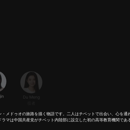
jin
Du Meng
役者
ン・メドゥオの旅路を描く物語です。二人はチベットで出会い、心を通
ドラマは中国共産党がチベット内陸部に設立した初の高等教育機関であ
々ににもたらした大きな変化を浮き彫りにし、新チベットの困難ながら