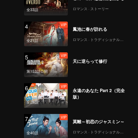
ロマンス · ストーリー
全33話
VIP
4
鳳池に春が訪れる
ロマンス · トラディショナル・コスチューム
全21話
VIP
5
天に逆らって修行
第153話公開
VIP
6
永遠のあなた Part 2（完全
版）
全25話
VIP
7
莫離～初恋のジャスミン～
ロマンス · トラディショナル・コスチューム
全40話