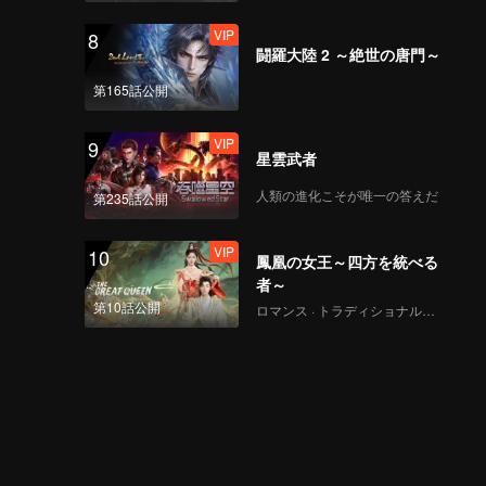
VIP
8
闘羅大陸 2 ～絶世の唐門～
第165話公開
VIP
9
星雲武者
人類の進化こそが唯一の答えだ
第235話公開
VIP
10
鳳凰の女王～四方を統べる
者～
第10話公開
ロマンス · トラディショナル・コスチューム · ファンタジー