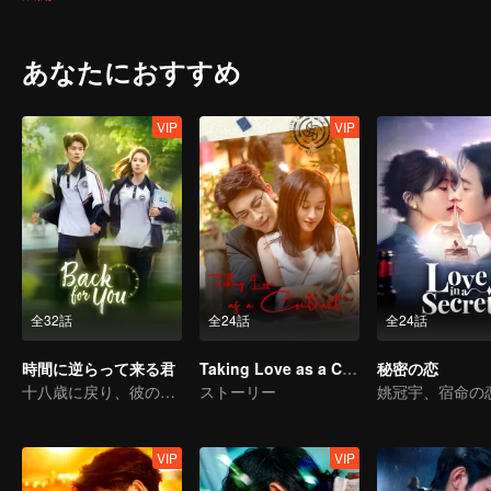
ない発展の道のりを描いています。
あなたにおすすめ
VIP
VIP
全32話
全24話
全24話
時間に逆らって来る君
Taking Love as a Contract
秘密の恋
十八歳に戻り、彼の白月光を救う
ストーリー
VIP
VIP