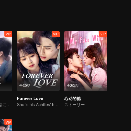
VIP
VIP
VIP
全30話
全20話
Forever Love
心动的他
姚冠宇、宿命の恋に揺れる
She is his Achilles' heel and his armor
ストーリー
VIP