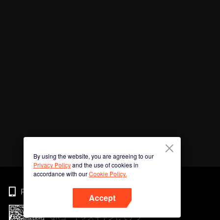
By using the website, you are agreeing to our
Privacy Policy
and the use of cookies in
accordance with our
Cookie Policy.
Phone
Accept
QRコードをスキャンしてアプ