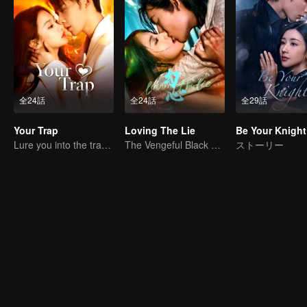
全24話
全24話
全29話
Your Trap
Loving The Lie
Be Your Knight
Lure you into the trap with love as bait
The Vengeful Black Lotus Falls for the Rogue Young Master
ストーリー