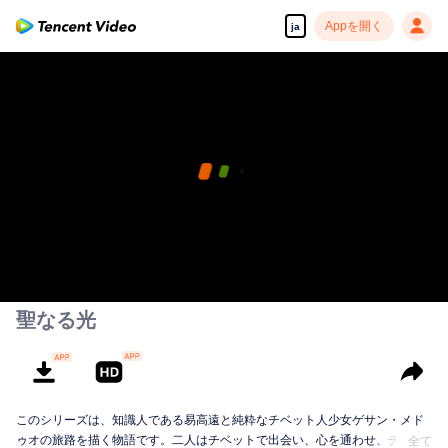
Appを開く
ja
聖なる光
このシリーズは、知識人である易高遠と純粋なチベット人少女ゲサン・メド
ゥオの旅路を描く物語です。二人はチベットで出会い、心を通わせ、チベッ
全て