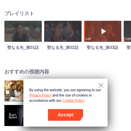
ト公立学校で愛を育んでいきます。この二人の物語を中心に、ドラマは中国
共産党がチベット内陸部に設立した初の高等教育機関であるチベット公立学
プレイリスト
校の創設と発展を描きます。平和解放がチベットとその人々ににもたらした
大きな変化を浮き彫りにし、新チベットの困難ながらも揺るぎない発展の道
のりを描いています。
VIP
VIP
聖なる光_第01話
聖なる光_第02話
聖なる光_第03話
聖
おすすめの視聴内容
By using the website, you are agreeing to our
Taking Love as a Contract
Privacy Policy
and the use of cookies in
accordance with our
Cookie Policy.
Accept
秘密の恋
Appを開く