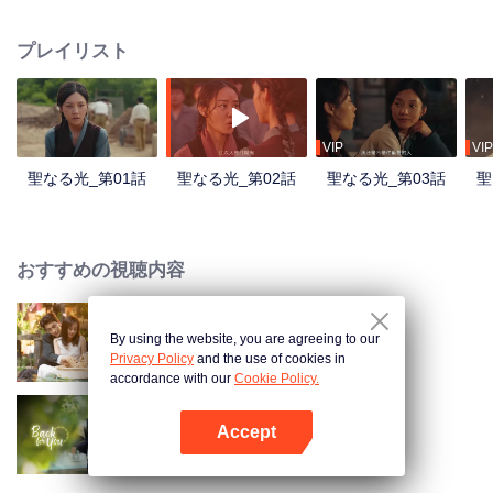
ト公立学校で愛を育んでいきます。この二人の物語を中心に、ドラマは中国
共産党がチベット内陸部に設立した初の高等教育機関であるチベット公立学
プレイリスト
校の創設と発展を描きます。平和解放がチベットとその人々ににもたらした
大きな変化を浮き彫りにし、新チベットの困難ながらも揺るぎない発展の道
のりを描いています。
VIP
VIP
聖なる光_第01話
聖なる光_第02話
聖なる光_第03話
聖
おすすめの視聴内容
By using the website, you are agreeing to our
Taking Love as a Contract
Privacy Policy
and the use of cookies in
accordance with our
Cookie Policy.
Accept
時間に逆らって来る君
Appを開く