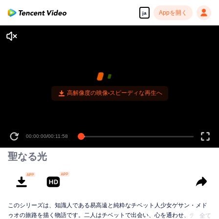
Appを開く
ja
高解像度の映像•スピーディな再生へ
00:00:00
/
00:11:58
聖なる光
このシリーズは、知識人である易高遠と純粋なチベット人少女ゲサン・メド
ゥオの旅路を描く物語です。二人はチベットで出会い、心を通わせ、チベッ
全て